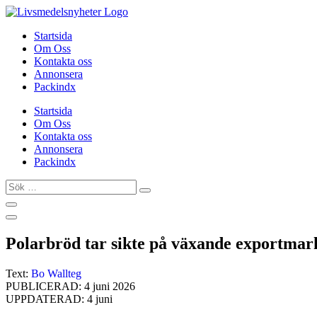
Hoppa
till
Startsida
innehåll
Om Oss
Kontakta oss
Annonsera
Packindx
Startsida
Om Oss
Kontakta oss
Annonsera
Packindx
Sök
…
Polarbröd tar sikte på växande exportma
Text:
Bo Wallteg
PUBLICERAD: 4 juni 2026
UPPDATERAD: 4 juni