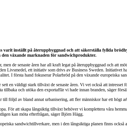
varit inställt på återuppbyggnad och att säkerställa fyllda brödhy
ällt på den växande marknaden för sandwichprodukter.
, men de senaste åren har all kraft legat på återuppbyggnad och att möt
ivsmedel, ett initiativ som drivs av Business Sweden. Initiativet har l
kvalitet. I första hand fokuserar Polarbröd på den växande europeiska
 en väldigt stark tillväxt de senaste åren. Vi vet också att intresset för
tt ta tillbaka och utöka den exportaffär vi hade innan branden, säger fö
till följd av bland annat urbanisering, att fler människor har ett högt
Europa. För att skapa långsiktig tillväxt behöver vi komplettera våra h
 äntligen kan möta efterfrågan, säger Björn Hägg.
ropeiska sandwichtillverkare, men i den långsiktiga planen finns också