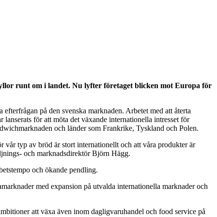
llor runt om i landet. Nu lyfter företaget blicken mot Europa för
a efterfrågan på den svenska marknaden. Arbetet med att återta
anserats för att möta det växande internationella intresset för
 sandwichmarknaden och länder som Frankrike, Tyskland och Polen.
 vår typ av bröd är stort internationellt och att våra produkter är
rsäljnings- och marknadsdirektör Björn Hägg.
 arbetstempo och ökande pendling.
emmamarknader med expansion på utvalda internationella marknader och
 ambitioner att växa även inom dagligvaruhandel och food service på