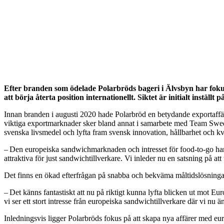
Efter branden som ödelade Polarbröds bageri i Älvsbyn har fokus 
att börja återta position internationellt. Siktet är initialt inst
Innan branden i augusti 2020 hade Polarbröd en betydande exportaffär
viktiga exportmarknader sker bland annat i samarbete med Team Sweden L
svenska livsmedel och lyfta fram svensk innovation, hållbarhet och 
– Den europeiska sandwichmarknaden och intresset för food-to-go har sett
attraktiva för just sandwichtillverkare. Vi inleder nu en satsning på a
Det finns en ökad efterfrågan på snabba och bekväma måltidslösningar 
– Det känns fantastiskt att nu på riktigt kunna lyfta blicken ut mot 
vi ser ett stort intresse från europeiska sandwichtillverkare där vi nu
Inledningsvis ligger Polarbröds fokus på att skapa nya affärer med eu