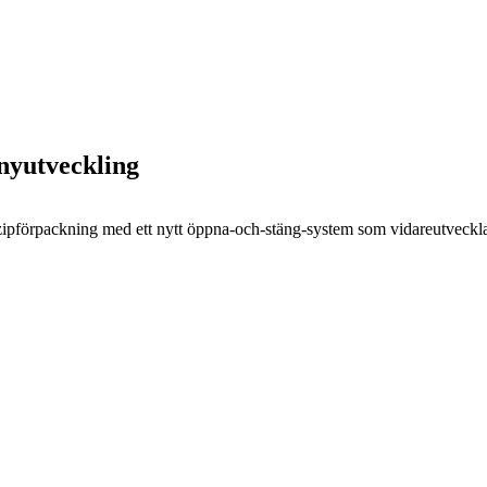
nyutveckling
r zipförpackning med ett nytt öppna-och-stäng-system som vidareutveckla