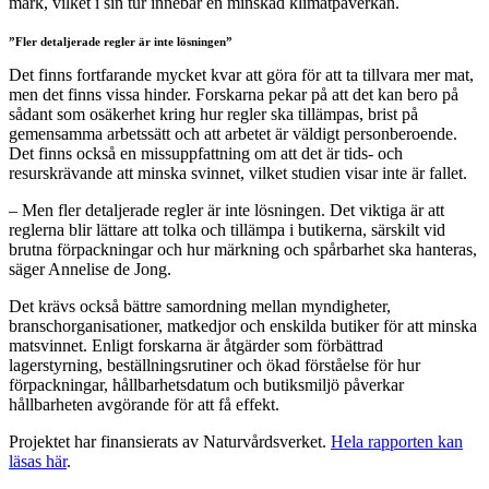
mark, vilket i sin tur innebär en minskad klimatpåverkan.
”Fler detaljerade regler är inte lösningen”
Det finns fortfarande mycket kvar att göra för att ta tillvara mer mat,
men det finns vissa hinder. Forskarna pekar på att det kan bero på
sådant som osäkerhet kring hur regler ska tillämpas, brist på
gemensamma arbetssätt och att arbetet är väldigt personberoende.
Det finns också en missuppfattning om att det är tids- och
resurskrävande att minska svinnet, vilket studien visar inte är fallet.
– Men fler detaljerade regler är inte lösningen. Det viktiga är att
reglerna blir lättare att tolka och tillämpa i butikerna, särskilt vid
brutna förpackningar och hur märkning och spårbarhet ska hanteras,
säger Annelise de Jong.
Det krävs också bättre samordning mellan myndigheter,
branschorganisationer, matkedjor och enskilda butiker för att minska
matsvinnet. Enligt forskarna är åtgärder som förbättrad
lagerstyrning, beställningsrutiner och ökad förståelse för hur
förpackningar, hållbarhetsdatum och butiksmiljö påverkar
hållbarheten avgörande för att få effekt.
Projektet har finansierats av Naturvårdsverket.
Hela rapporten kan
läsas här
.