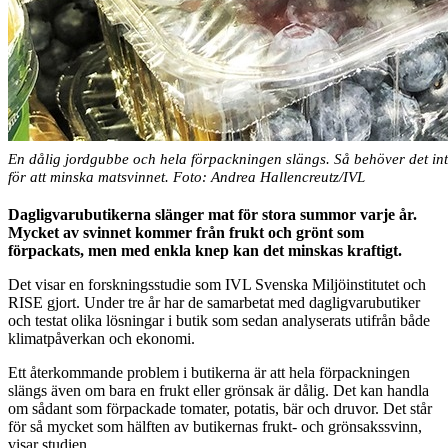
En dålig jordgubbe och hela förpackningen slängs. Så behöver det inte 
för att minska matsvinnet. Foto: Andrea Hallencreutz/IVL
Dagligvarubutikerna slänger mat för stora summor varje år.
Mycket av svinnet kommer från frukt och grönt som
förpackats, men med enkla knep kan det minskas kraftigt.
Det visar en forskningsstudie som IVL Svenska Miljöinstitutet och
RISE gjort. Under tre år har de samarbetat med dagligvarubutiker
och testat olika lösningar i butik som sedan analyserats utifrån både
klimatpåverkan och ekonomi.
Ett återkommande problem i butikerna är att hela förpackningen
slängs även om bara en frukt eller grönsak är dålig. Det kan handla
om sådant som förpackade tomater, potatis, bär och druvor. Det står
för så mycket som hälften av butikernas frukt- och grönsakssvinn,
visar studien.