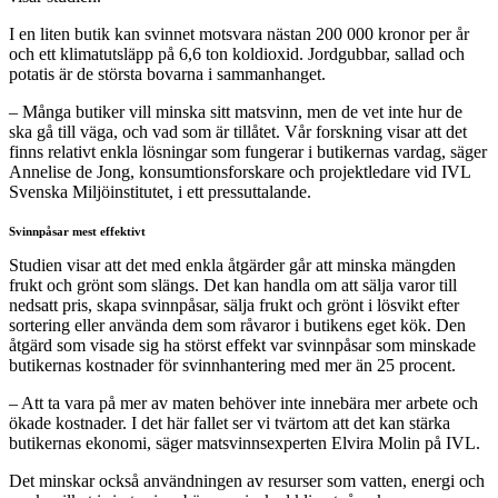
I en liten butik kan svinnet motsvara nästan 200 000 kronor per år
och ett klimatutsläpp på 6,6 ton koldioxid. Jordgubbar, sallad och
potatis är de största bovarna i sammanhanget.
– Många butiker vill minska sitt matsvinn, men de vet inte hur de
ska gå till väga, och vad som är tillåtet. Vår forskning visar att det
finns relativt enkla lösningar som fungerar i butikernas vardag, säger
Annelise de Jong, konsumtionsforskare och projektledare vid IVL
Svenska Miljöinstitutet, i ett pressuttalande.
Svinnpåsar mest effektivt
Studien visar att det med enkla åtgärder går att minska mängden
frukt och grönt som slängs. Det kan handla om att sälja varor till
nedsatt pris, skapa svinnpåsar, sälja frukt och grönt i lösvikt efter
sortering eller använda dem som råvaror i butikens eget kök. Den
åtgärd som visade sig ha störst effekt var svinnpåsar som minskade
butikernas kostnader för svinnhantering med mer än 25 procent.
– Att ta vara på mer av maten behöver inte innebära mer arbete och
ökade kostnader. I det här fallet ser vi tvärtom att det kan stärka
butikernas ekonomi, säger matsvinnsexperten Elvira Molin på IVL.
Det minskar också användningen av resurser som vatten, energi och