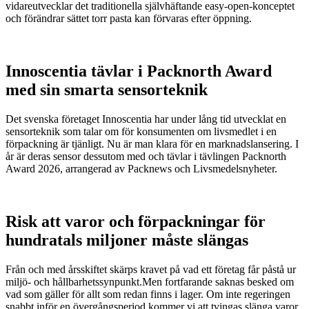
vidareutvecklar det traditionella självhäftande easy-open-konceptet
och förändrar sättet torr pasta kan förvaras efter öppning.
Innoscentia tävlar i Packnorth Award
med sin smarta sensorteknik
Det svenska företaget Innoscentia har under lång tid utvecklat en
sensorteknik som talar om för konsumenten om livsmedlet i en
förpackning är tjänligt. Nu är man klara för en marknadslansering. I
år är deras sensor dessutom med och tävlar i tävlingen Packnorth
Award 2026, arrangerad av Packnews och Livsmedelsnyheter.
Risk att varor och förpackningar för
hundratals miljoner måste slängas
Från och med årsskiftet skärps kravet på vad ett företag får påstå ur
miljö- och hållbarhetssynpunkt.Men fortfarande saknas besked om
vad som gäller för allt som redan finns i lager. Om inte regeringen
snabbt inför en övergångsperiod kommer vi att tvingas slänga varor,