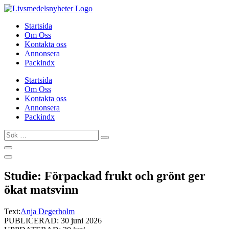
Hoppa
till
Startsida
innehåll
Om Oss
Kontakta oss
Annonsera
Packindx
Startsida
Om Oss
Kontakta oss
Annonsera
Packindx
Sök
…
Studie: Förpackad frukt och grönt ger
ökat matsvinn
Text:
Anja Degerholm
PUBLICERAD: 30 juni 2026