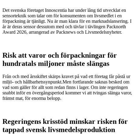
Det svenska företaget Innoscentia har under lång tid utvecklat en
sensorteknik som talar om för konsumenten om livsmedlet i en
förpackning är tjänligt. Nu är man klara för en marknadslansering. I
år är deras sensor dessutom med och tävlar i tävlingen Packnorth
Award 2026, arrangerad av Packnews och Livsmedelsnyheter.
Risk att varor och förpackningar för
hundratals miljoner måste slängas
Från och med årsskiftet skärps kravet på vad ett företag får påstå ur
miljö- och hållbarhetssynpunkt.Men fortfarande saknas besked om
vad som gäller för allt som redan finns i lager. Om inte regeringen
snabbt inför en övergångsperiod kommer vi att tvingas slänga varor,
främst mat, för enorma belopp.
Regeringens krisstöd minskar risken för
tappad svensk livsmedelsproduktion