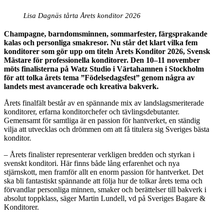
Lisa Dagnäs tårta Årets konditor 2026
Champagne, barndomsminnen, sommarfester, färgsprakande
kalas och personliga smakresor. Nu står det klart vilka fem
konditorer som gör upp om titeln Årets Konditor 2026, Svensk
Mästare för professionella konditorer. Den 10–11 november
möts finalisterna på Watz Studio i Värtahamnen i Stockholm
för att tolka årets tema ”Födelsedagsfest” genom några av
landets mest avancerade och kreativa bakverk.
Årets finalfält består av en spännande mix av landslagsmeriterade
konditorer, erfarna konditorchefer och tävlingsdebutanter.
Gemensamt för samtliga är en passion för hantverket, en ständig
vilja att utvecklas och drömmen om att få titulera sig Sveriges bästa
konditor.
– Årets finalister representerar verkligen bredden och styrkan i
svenskt konditori. Här finns både lång erfarenhet och nya
stjärnskott, men framför allt en enorm passion för hantverket. Det
ska bli fantastiskt spännande att följa hur de tolkar årets tema och
förvandlar personliga minnen, smaker och berättelser till bakverk i
absolut toppklass, säger Martin Lundell, vd på Sveriges Bagare &
Konditorer.