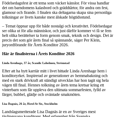
Födelsedagsfest är ett tema som väcker känslor. För vissa handlar
det om barndomens kalasbord och gräddtårtor, för andra om fest,
glamour och firande. I finalen ska deltagarna skapa sina personliga
tolkningar av livets kanske mest älskade högtidsstund.
– Temat öppnar upp för både nostalgi och kreativitet. Födelsedagar
ser olika ut för alla människor, och just därför kommer vi få se fem
helt olika berättelser ta form genom smak, teknik och design. Det är
precis det som gör årets final så spännande, säger Per Klein,
juryordförande för Årets Konditor 2026.
Här är finalisterna i Årets Konditor 2026
Linda Arenhage, 37 år, Scandic Laholmen, Strömstad
Efter att ha bytt karriär mitt i livet hittade Linda Arenhage hem i
konditoryrket. Inspirerad av generationer av hemmabakning och
med en stark drivkraft att ständigt utvecklas har hon tagit sig hela
vägen till final. Hennes tolkning av årets tema kretsar kring ett
vinterbarn som får uppleva den ultimata sommarfesten, fylld av
färger, bubbel, glädje och oväntade smakmöten.
Lisa Dagnäs, 26 år, Hotel At Six, Stockholm
Landslagsmeriterade Lisa Dagnäs är en av Sveriges mest
tävlingsvana konditorer. Med erfarenhet från Svenska