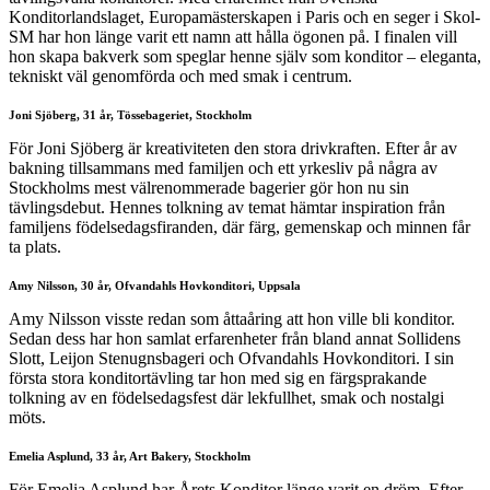
Konditorlandslaget, Europamästerskapen i Paris och en seger i Skol-
SM har hon länge varit ett namn att hålla ögonen på. I finalen vill
hon skapa bakverk som speglar henne själv som konditor – eleganta,
tekniskt väl genomförda och med smak i centrum.
Joni Sjöberg, 31 år, Tössebageriet, Stockholm
För Joni Sjöberg är kreativiteten den stora drivkraften. Efter år av
bakning tillsammans med familjen och ett yrkesliv på några av
Stockholms mest välrenommerade bagerier gör hon nu sin
tävlingsdebut. Hennes tolkning av temat hämtar inspiration från
familjens födelsedagsfiranden, där färg, gemenskap och minnen får
ta plats.
Amy Nilsson, 30 år, Ofvandahls Hovkonditori, Uppsala
Amy Nilsson visste redan som åttaåring att hon ville bli konditor.
Sedan dess har hon samlat erfarenheter från bland annat Sollidens
Slott, Leijon Stenugnsbageri och Ofvandahls Hovkonditori. I sin
första stora konditortävling tar hon med sig en färgsprakande
tolkning av en födelsedagsfest där lekfullhet, smak och nostalgi
möts.
Emelia Asplund, 33 år, Art Bakery, Stockholm
För Emelia Asplund har Årets Konditor länge varit en dröm. Efter