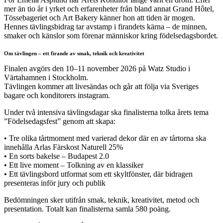
mer än tio år i yrket och erfarenheter från bland annat Grand Hôtel,
Tössebageriet och Art Bakery känner hon att tiden är mogen.
Hennes tävlingsbidrag tar avstamp i firandets kärna – de minnen,
smaker och känslor som förenar människor kring födelsedagsbordet.
Om tävlingen – ett firande av smak, teknik och kreativitet
Finalen avgörs den 10–11 november 2026 på Watz Studio i
Värtahamnen i Stockholm.
Tävlingen kommer att livesändas och går att följa via Sveriges
bagare och konditorers instagram.
Under två intensiva tävlingsdagar ska finalisterna tolka årets tema
”Födelsedagsfest” genom att skapa:
• Tre olika tårtmoment med varierad dekor där en av tårtorna ska
innehålla Arlas Färskost Naturell 25%
• En sorts bakelse – Budapest 2.0
• Ett live moment – Tolkning av en klassiker
• Ett tävlingsbord utformat som ett skyltfönster, där bidragen
presenteras inför jury och publik
Bedömningen sker utifrån smak, teknik, kreativitet, metod och
presentation. Totalt kan finalisterna samla 580 poäng.