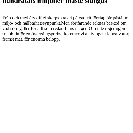
hundratals miljoner måste slängas
Från och med årsskiftet skärps kravet på vad ett företag får påstå ur
miljö- och hållbarhetssynpunkt.Men fortfarande saknas besked om
vad som gäller för allt som redan finns i lager. Om inte regeringen
snabbt inför en övergångsperiod kommer vi att tvingas slänga varor,
främst mat, för enorma belopp.