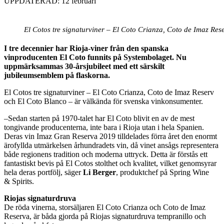
UPPDATERAD: 12 februari
El Cotos tre signaturviner – El Coto Crianza, Coto de Imaz Rese
I tre decennier har Rioja-viner från den spanska
vinproducenten El Coto funnits på Systembolaget. Nu
uppmärksammas 30-årsjubileet med ett särskilt
jubileumsemblem på flaskorna.
El Cotos tre signaturviner – El Coto Crianza, Coto de Imaz Reserv
och El Coto Blanco – är välkända för svenska vinkonsumenter.
–Sedan starten på 1970-talet har El Coto blivit en av de mest
tongivande producenterna, inte bara i Rioja utan i hela Spanien.
Deras vin Imaz Gran Reserva 2019 tilldelades förra året den enormt
ärofyllda utmärkelsen århundradets vin, då vinet ansågs representera
både regionens tradition och moderna uttryck. Detta är förstås ett
fantastiskt bevis på El Cotos stolthet och kvalitet, vilket genomsyrar
hela deras portfölj, säger
Li Berger
, produktchef på Spring Wine
& Spirits.
Riojas signaturdruva
De röda vinerna, storsäljaren El Coto Crianza och Coto de Imaz
Reserva, är båda gjorda på Riojas signaturdruva tempranillo och