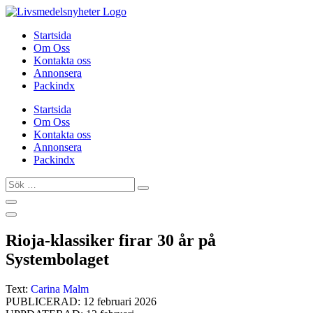
Hoppa
till
Startsida
innehåll
Om Oss
Kontakta oss
Annonsera
Packindx
Startsida
Om Oss
Kontakta oss
Annonsera
Packindx
Sök
…
Rioja-klassiker firar 30 år på
Systembolaget
Text:
Carina Malm
PUBLICERAD: 12 februari 2026