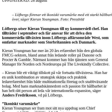
UPPDATERAD: 28 augusti
– Löfbergs förenar ett ikoniskt varumärke med ett starkt hållba
över, säger Kieran Youngman. Foto: Pressbild
Löfbergs utser Kieran Youngman till ny kommersiell chef. Han
tillträder i september och får ansvar för att driva den
kommersiella tillväxten inom Löfbergs affärsområde West, som
omfattar marknader som Storbritannien och Danmark.
Kieran Youngman har mer än 20 års erfarenhet från den globala
FMCG-sektorn, bland annat från ledande roller på Danone och
Procter & Gamble. Närmast kommer han från tjänsten som General
Manager för Norden och Nordeuropa på The Livekindly Collective.
– Kieran blir ett viktigt tillskott på vår fortsatta tillväxtresa. Han har
en unik kombination av strategisk skärpa och praktisk
ledarerfarenhet från både multinationella företag och snabbväxande
bolag. Med hans marknadskännedom och passion för hållbarhet är
han helt rätt person att leda vår internationella expansion, säger
Anders Fredriksson
, vd på Löfbergs.
”Ikoniskt varumärke”
Kieran Youngman ser fram mot sitt nya uppdrag som Chief