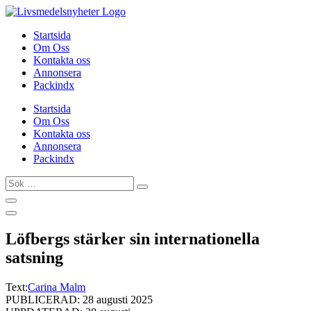
Hoppa
till
Startsida
innehåll
Om Oss
Kontakta oss
Annonsera
Packindx
Startsida
Om Oss
Kontakta oss
Annonsera
Packindx
Sök
…
Löfbergs stärker sin internationella
satsning
Text:
Carina Malm
PUBLICERAD: 28 augusti 2025