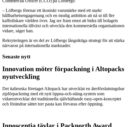
Commercial Officer (CCO) på Löfbergs:
– Löfbergs förenar ett ikoniskt varumärke med ett starkt
hållbarhetsengagemang och en modig ambition att nå ut till fler
kaffeälskare världen över. Jag ser fram emot att bidra till bolagets
internationella tillväxt och utveckla den kommersiella organisationen
vidare, säger han.
Rekryteringen är en del av Löfbergs långsiktiga strategi för att stärka
närvaron på internationella marknader.
Senaste nytt
Innovation möter förpackning i Altopacks
nyutveckling
Det italienska företaget Altopack har utvecklat en återförslutningsbar
zipförpackning med ett nytt öppna-och-stäng-system som
vidareutvecklar det traditionella självhäftande easy-open-konceptet
och förändrar sättet torr pasta kan förvaras efter öppning.
Innoscentia tävlar i Packnorth Award