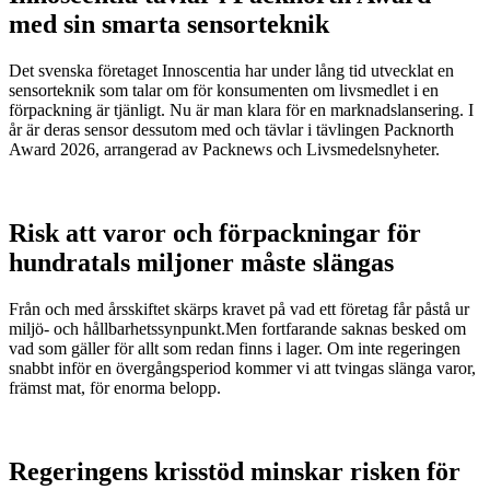
med sin smarta sensorteknik
Det svenska företaget Innoscentia har under lång tid utvecklat en
sensorteknik som talar om för konsumenten om livsmedlet i en
förpackning är tjänligt. Nu är man klara för en marknadslansering. I
år är deras sensor dessutom med och tävlar i tävlingen Packnorth
Award 2026, arrangerad av Packnews och Livsmedelsnyheter.
Risk att varor och förpackningar för
hundratals miljoner måste slängas
Från och med årsskiftet skärps kravet på vad ett företag får påstå ur
miljö- och hållbarhetssynpunkt.Men fortfarande saknas besked om
vad som gäller för allt som redan finns i lager. Om inte regeringen
snabbt inför en övergångsperiod kommer vi att tvingas slänga varor,
främst mat, för enorma belopp.
Regeringens krisstöd minskar risken för