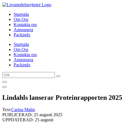
Hoppa
till
Startsida
innehåll
Om Oss
Kontakta oss
Annonsera
Packindx
Startsida
Om Oss
Kontakta oss
Annonsera
Packindx
Sök
…
Lindahls lanserar Proteinrapporten 2025
Text:
Carina Malm
PUBLICERAD: 25 augusti 2025
UPPDATERAD: 25 augusti