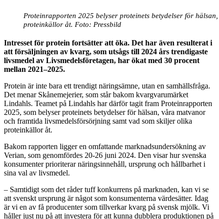
Proteinrapporten 2025 belyser proteinets betydelser för hälsan
proteinkällor åt. Foto: Pressbild
Intresset för protein fortsätter att öka. Det har även resulterat i
att försäljningen av kvarg, som utsågs till 2024 års trendigaste
livsmedel av Livsmedelsföretagen, har ökat med 30 procent
mellan 2021–2025.
Protein är inte bara ett trendigt näringsämne, utan en samhällsfråga.
Det menar Skånemejerier, som står bakom kvargvarumärket
Lindahls. Teamet på Lindahls har därför tagit fram Proteinrapporten
2025, som belyser proteinets betydelser för hälsan, våra matvanor
och framtida livsmedelsförsörjning samt vad som skiljer olika
proteinkällor åt.
Bakom rapporten ligger en omfattande marknadsundersökning av
Verian, som genomfördes 20-26 juni 2024. Den visar hur svenska
konsumenter prioriterar näringsinnehåll, ursprung och hållbarhet i
sina val av livsmedel.
– Samtidigt som det råder tuff konkurrens på marknaden, kan vi se
att svenskt ursprung är något som konsumenterna värdesätter. Idag
är vi en av få producenter som tillverkar kvarg på svensk mjölk. Vi
håller just nu på att investera för att kunna dubblera produktionen på