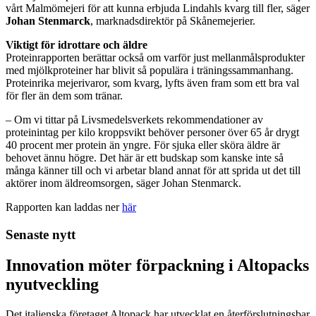
vårt Malmömejeri för att kunna erbjuda Lindahls kvarg till fler, säger
Johan Stenmarck
, marknadsdirektör på Skånemejerier.
Viktigt för idrottare och äldre
Proteinrapporten berättar också om varför just mellanmålsprodukter
med mjölkproteiner har blivit så populära i träningssammanhang.
Proteinrika mejerivaror, som kvarg, lyfts även fram som ett bra val
för fler än dem som tränar.
– Om vi tittar på Livsmedelsverkets rekommendationer av
proteinintag per kilo kroppsvikt behöver personer över 65 år drygt
40 procent mer protein än yngre. För sjuka eller sköra äldre är
behovet ännu högre. Det här är ett budskap som kanske inte så
många känner till och vi arbetar bland annat för att sprida ut det till
aktörer inom äldreomsorgen, säger Johan Stenmarck.
Rapporten kan laddas ner
här
Senaste nytt
Innovation möter förpackning i Altopacks
nyutveckling
Det italienska företaget Altopack har utvecklat en återförslutningsbar