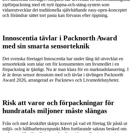
zipförpackning med ett nytt öppna-och-stäng-system som
vidareutvecklar det traditionella självhäftande easy-open-konceptet
och förändrar sättet torr pasta kan förvaras efter öppning.
Innoscentia tävlar i Packnorth Award
med sin smarta sensorteknik
Det svenska företaget Innoscentia har under lång tid utvecklat en
sensorteknik som talar om för konsumenten om livsmedlet i en
förpackning är tjänligt. Nu är man klara för en marknadslansering. I
år är deras sensor dessutom med och tävlar i tävlingen Packnorth
Award 2026, arrangerad av Packnews och Livsmedelsnyheter.
Risk att varor och förpackningar för
hundratals miljoner måste slängas
Från och med årsskiftet skärps kravet på vad ett företag får påstå ur
miljö- och hållbarhetssynpunkt.Men fortfarande saknas besked om