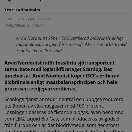
Text:
Carina Malm
PUBLICERAD: 21 JANUARI 2025
UPPDATERAD: 21 JANUARI
Arvid Nordquist köper ISCC-cerifierad biobränsle enligt
massbalansprincipen för sina sjöfrakter i samarbete med
Scanlog. Foto: Pressbild
Arvid Nordquist inför fossilfria sjötransporter i
samarbete med logistikföretaget Scanlog. Det
innebär att Arvid Nordquist köper ISCC-cerifierad
biobränsle enligt massbalansprincipen och hela
processen tredjepartverifieras.
Scanlogs tjänst är rederineutral och uppges reducera
utsläppen av växthusgaser med 100 procent.
Lösningen baseras på flytande biogas
,
även benämnd
som LBG, Liquid Bio Gas, som produceras av gödsel
från Europa och är det biodrivmedel som ger störst
utsläppsreduktion jämfört med fossila bränslen. Denna