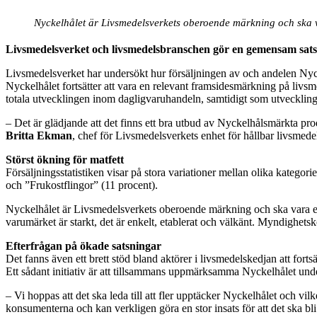
Nyckelhålet är Livsmedelsverkets oberoende märkning och ska va
Livsmedelsverket och livsmedelsbranschen gör en gemensam satsni
Livsmedelsverket har undersökt hur försäljningen av och andelen Nyck
Nyckelhålet fortsätter att vara en relevant framsidesmärkning på liv
totala utvecklingen inom dagligvaruhandeln, samtidigt som utvecklinge
– Det är glädjande att det finns ett bra utbud av Nyckelhålsmärkta pro
Britta Ekman
, chef för Livsmedelsverkets enhet för hållbar livsmed
Störst ökning för matfett
Försäljningsstatistiken visar på stora variationer mellan olika katego
och ”Frukostflingor” (11 procent).
Nyckelhålet är Livsmedelsverkets oberoende märkning och ska vara en 
varumärket är starkt, det är enkelt, etablerat och välkänt. Myndighet
Efterfrågan på ökade satsningar
Det fanns även ett brett stöd bland aktörer i livsmedelskedjan att fo
Ett sådant initiativ är att tillsammans uppmärksamma Nyckelhålet unde
– Vi hoppas att det ska leda till att fler upptäcker Nyckelhålet och
konsumenterna och kan verkligen göra en stor insats för att det ska bli