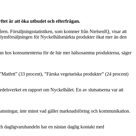
et är att öka utbudet och efterfrågan.
ren. Försäljningsstatistiken, som kommer från NielsenIQ, visar att
volymförsäljningen för Nyckelhålsmärkta produkter ökat mer än den
rfrågan hos konsumenterna för de här mer hälsosamma produkterna, säger
 ”Matfett” (33 procent), ”Färska vegetariska produkter” (24 procent)
elsverket en rapport om Nyckelhålet. En av slutsatserna var att
 satsningar, inte minst vad gäller marknadsföring och kommunikation.
och dagligvaruhandeln har en nästan daglig kontakt med