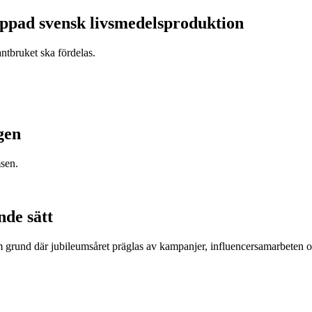
appad svensk livsmedelsproduktion
antbruket ska fördelas.
gen
sen.
nde sätt
om grund där jubileumsåret präglas av kampanjer, influencersamarbeten