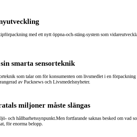
nyutveckling
r zipförpackning med ett nytt öppna-och-stäng-system som vidareutveckla
sin smarta sensorteknik
sorteknik som talar om för konsumenten om livsmedlet i en förpackning är
arrangerad av Packnews och Livsmedelsnyheter.
ratals miljoner måste slängas
miljö- och hållbarhetssynpunkt.Men fortfarande saknas besked om vad som
at, för enorma belopp.