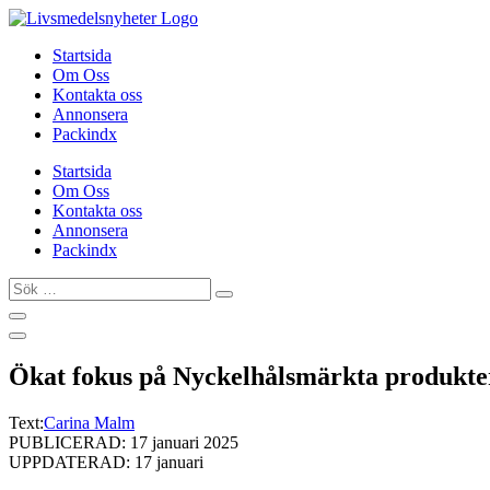
Hoppa
till
Startsida
innehåll
Om Oss
Kontakta oss
Annonsera
Packindx
Startsida
Om Oss
Kontakta oss
Annonsera
Packindx
Sök
…
Ökat fokus på Nyckelhålsmärkta produkte
Text:
Carina Malm
PUBLICERAD: 17 januari 2025
UPPDATERAD: 17 januari