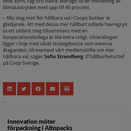
vete, korn, råg och havre, bidragit till en minskning av
klimatavtrycket med upp till 45 procent.
– Alla steg mot fler hållbara val i Coops butiker är
glädjande. Att med dessa mer hållbart odlade havregryn
ta ett sådant steg tillsammans med en
kooperationskollega är lite extra roligt. Utvecklingen
ligger i linje med såväl strategibeslut som externa
åtaganden, till exempel vårt medlemslöfte om mer
hållbara val, säger
Sofia Strandberg
, tf hållbarhetschef
på Coop Sverige.
Senaste nytt
Innovation möter
förpackning i Altopacks