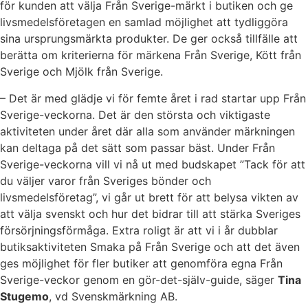
för kunden att välja Från Sverige-märkt i butiken och ge
livsmedelsföretagen en samlad möjlighet att tydliggöra
sina ursprungsmärkta produkter. De ger också tillfälle att
berätta om kriterierna för märkena Från Sverige, Kött från
Sverige och Mjölk från Sverige.
– Det är med glädje vi för femte året i rad startar upp Från
Sverige-veckorna. Det är den största och viktigaste
aktiviteten under året där alla som använder märkningen
kan deltaga på det sätt som passar bäst. Under Från
Sverige-veckorna vill vi nå ut med budskapet ”Tack för att
du väljer varor från Sveriges bönder och
livsmedelsföretag”, vi går ut brett för att belysa vikten av
att välja svenskt och hur det bidrar till att stärka Sveriges
försörjningsförmåga. Extra roligt är att vi i år dubblar
butiksaktiviteten Smaka på Från Sverige och att det även
ges möjlighet för fler butiker att genomföra egna Från
Sverige-veckor genom en gör-det-själv-guide, säger
Tina
Stugemo
, vd Svenskmärkning AB.