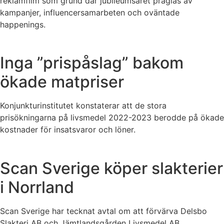
reklamfilm som grund där jubileumsåret präglas av
kampanjer, influencersamarbeten och oväntade
happenings.
Inga ”prispåslag” bakom
ökade matpriser
Konjunkturinstitutet konstaterar att de stora
prisökningarna på livsmedel 2022-2023 berodde på ökade
kostnader för insatsvaror och löner.
Scan Sverige köper slakterier
i Norrland
Scan Sverige har tecknat avtal om att förvärva Delsbo
Slakteri AB och Jämtlandsgården Livsmedel AB.