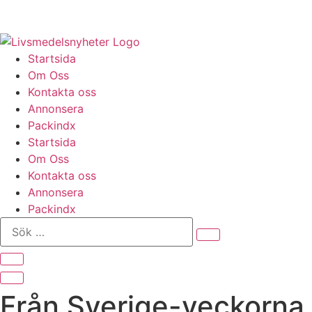
Hoppa
till
innehåll
Startsida
Om Oss
Kontakta oss
Annonsera
Packindx
Startsida
Om Oss
Kontakta oss
Annonsera
Packindx
Sök
…
Från Sverige-veckorna