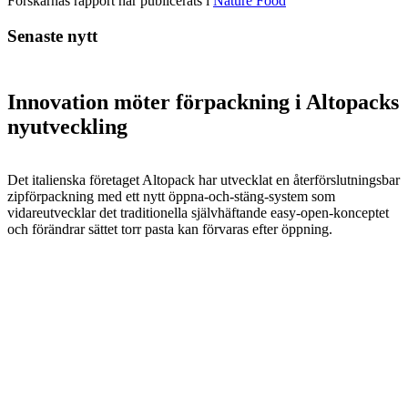
Forskarnas rapport har publicerats i
Nature Food
Senaste nytt
Innovation möter förpackning i Altopacks
nyutveckling
Det italienska företaget Altopack har utvecklat en återförslutningsbar
zipförpackning med ett nytt öppna-och-stäng-system som
vidareutvecklar det traditionella självhäftande easy-open-konceptet
och förändrar sättet torr pasta kan förvaras efter öppning.