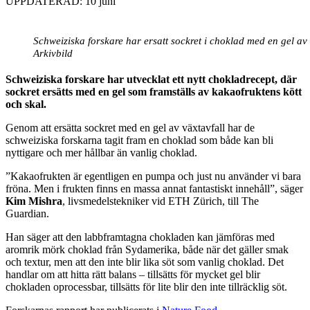
UPPDATERAD: 10 juni
Schweiziska forskare har ersatt sockret i choklad med en gel a
Arkivbild
Schweiziska forskare har utvecklat ett nytt chokladrecept, där
sockret ersätts med en gel som framställs av kakaofruktens kött
och skal.
Genom att ersätta sockret med en gel av växtavfall har de
schweiziska forskarna tagit fram en choklad som både kan bli
nyttigare och mer hållbar än vanlig choklad.
”Kakaofrukten är egentligen en pumpa och just nu använder vi bara
fröna. Men i frukten finns en massa annat fantastiskt innehåll”, säger
Kim Mishra
, livsmedelstekniker vid ETH Zürich, till The
Guardian.
Han säger att den labbframtagna chokladen kan jämföras med
aromrik mörk choklad från Sydamerika, både när det gäller smak
och textur, men att den inte blir lika söt som vanlig choklad. Det
handlar om att hitta rätt balans – tillsätts för mycket gel blir
chokladen oprocessbar, tillsätts för lite blir den inte tillräcklig söt.