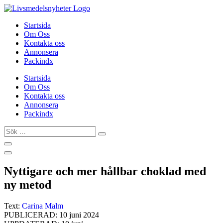
Hoppa
till
Startsida
innehåll
Om Oss
Kontakta oss
Annonsera
Packindx
Startsida
Om Oss
Kontakta oss
Annonsera
Packindx
Sök
…
Nyttigare och mer hållbar choklad med
ny metod
Text:
Carina Malm
PUBLICERAD: 10 juni 2024