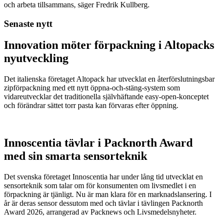
och arbeta tillsammans, säger Fredrik Kullberg.
Senaste nytt
Innovation möter förpackning i Altopacks
nyutveckling
Det italienska företaget Altopack har utvecklat en återförslutningsbar
zipförpackning med ett nytt öppna-och-stäng-system som
vidareutvecklar det traditionella självhäftande easy-open-konceptet
och förändrar sättet torr pasta kan förvaras efter öppning.
Innoscentia tävlar i Packnorth Award
med sin smarta sensorteknik
Det svenska företaget Innoscentia har under lång tid utvecklat en
sensorteknik som talar om för konsumenten om livsmedlet i en
förpackning är tjänligt. Nu är man klara för en marknadslansering. I
år är deras sensor dessutom med och tävlar i tävlingen Packnorth
Award 2026, arrangerad av Packnews och Livsmedelsnyheter.