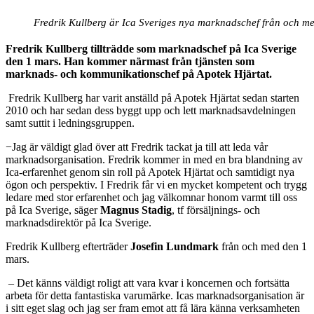
Fredrik Kullberg är Ica Sveriges nya marknadschef från och me
Fredrik Kullberg tillträdde som marknadschef på Ica Sverige
den 1 mars. Han kommer närmast från tjänsten som
marknads- och kommunikationschef på Apotek Hjärtat.
Fredrik Kullberg har varit anställd på Apotek Hjärtat sedan starten
2010 och har sedan dess byggt upp och lett marknadsavdelningen
samt suttit i ledningsgruppen.
−Jag är väldigt glad över att Fredrik tackat ja till att leda vår
marknadsorganisation. Fredrik kommer in med en bra blandning av
Ica-erfarenhet genom sin roll på Apotek Hjärtat och samtidigt nya
ögon och perspektiv. I Fredrik får vi en mycket kompetent och trygg
ledare med stor erfarenhet och jag välkomnar honom varmt till oss
på Ica Sverige, säger
Magnus Stadig
, tf försäljnings- och
marknadsdirektör på Ica Sverige.
Fredrik Kullberg efterträder
Josefin Lundmark
från och med den 1
mars.
– Det känns väldigt roligt att vara kvar i koncernen och fortsätta
arbeta för detta fantastiska varumärke. Icas marknadsorganisation är
i sitt eget slag och jag ser fram emot att få lära känna verksamheten