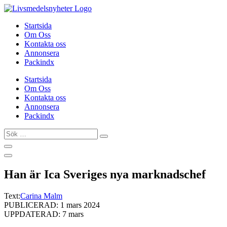
Hoppa
till
Startsida
innehåll
Om Oss
Kontakta oss
Annonsera
Packindx
Startsida
Om Oss
Kontakta oss
Annonsera
Packindx
Sök
…
Han är Ica Sveriges nya marknadschef
Text:
Carina Malm
PUBLICERAD: 1 mars 2024
UPPDATERAD: 7 mars