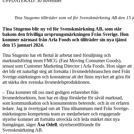
UPPDATERAD: 30 november
Tina Stugemo tillträder som vd för Svenskmärkning AB den 15
Tina Stugemo blir ny vd för Svenskmärkning AB, som står
bakom den frivilliga ursprungsmärkningen Från Sverige. Hon
kommer närmast från Arla Foods och tillträder sin nya tjänst
den 15 januari 2024.
Tina Stugemo har ett flertal år arbetat med försäljning och
marknadsföring inom FMCG (Fast Moving Consumer Goods),
senast som Customer Marketing Director i Arla Foods. Hon säger att
det blir ett naturligt steg att fortsätta i livsmedelsbranschen med Från
Sverige-märkningen och konstaterar att det finns mycket att göra för
att stärka den svenska livsmedelsproduktionen.
– Tina kommer till oss med gedigen erfarenhet från
livsmedelssektorn, hon har en djup förståelse för såväl marknad,
som kommunikation och konsumentens beteende, och är en erfaren
ledare. Jag är övertygad om att Tina tillsammans med Från Sverige-
märkningens kompetenta team av medarbetare och engagerade
styrelse kommer att fortsätta utveckla och leda märket mot nya
framgångar, säger
Åsa Odell
, styrelseordförande för
Svenskmärkning AB.