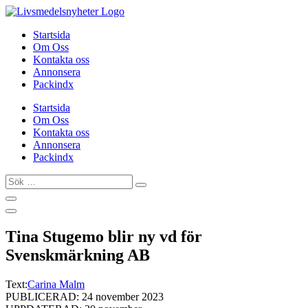
Hoppa
till
Startsida
innehåll
Om Oss
Kontakta oss
Annonsera
Packindx
Startsida
Om Oss
Kontakta oss
Annonsera
Packindx
Sök
…
Tina Stugemo blir ny vd för
Svenskmärkning AB
Text:
Carina Malm
PUBLICERAD: 24 november 2023