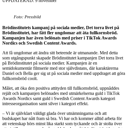
UPPDATERAD: 9 november
Foto: Pressbild
Brödinstitutets kampanj på sociala medier, Det torra livet på
Brödinstitutet, har fått fler ungdomar att äta fullkornsbröd.
Kampanjen har även belönats med priser i TikTok Awards
Nordics och Swedish Content Awards.
Att få ungdomar att ändra sitt beteende är utmanande. Med detta
som utgångspunkt skapade Brödinstitutet kampanjen Det torra livet
på Brödinstitutet på sociala medier. Kampanjen är en
semidokumentär filmserie med stor självdistans, där karaktärerna
Daniel och Bella ger sig ut på sociala medier med uppdraget att göra
fullkornsbröd coolt.
Målet, att öka den positiva attityden till fullkornsbröd, uppnåddes
rejält och kampanjen belönades med utmärkelserna guld i TikTok
Awards Nordics samt guld i Swedish Content Awards kategori
intresseorganisation samt silver i kategori effekt.
– Vi är självklart väldigt glada över utnämningarna och att
budskapet har nått fram så bra. Vi har och kommer alltid arbeta för
att vetenskap hörs minst lika starkt som tyckande och är stolta över