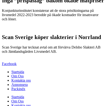
Inga ”prispåslag” bakom ökade matpriser
Konjunkturinstitutet konstaterar att de stora prisökningarna på
livsmedel 2022-2023 berodde på ökade kostnader för insatsvaror
och löner.
Scan Sverige köper slakterier i Norrland
Scan Sverige har tecknat avtal om att förvärva Delsbo Slakteri AB
och Jämtlandsgården Livsmedel AB.
Facebook
Startsida
Om Oss
Kontakta oss
Annonsera
Packindx
Startsida
Om Oss
Kontakta oss