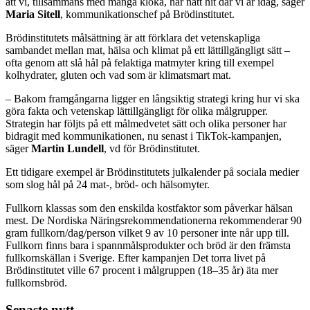
att vi, tillsammans med många kloka, har nått hit där vi är idag, säger
Maria Sitell
, kommunikationschef på Brödinstitutet.
Brödinstitutets målsättning är att förklara det vetenskapliga
sambandet mellan mat, hälsa och klimat på ett lättillgängligt sätt –
ofta genom att slå hål på felaktiga matmyter kring till exempel
kolhydrater, gluten och vad som är klimatsmart mat.
– Bakom framgångarna ligger en långsiktig strategi kring hur vi ska
göra fakta och vetenskap lättillgängligt för olika målgrupper.
Strategin har följts på ett målmedvetet sätt och olika personer har
bidragit med kommunikationen, nu senast i TikTok-kampanjen,
säger
Martin Lundell
, vd för Brödinstitutet.
Ett tidigare exempel är Brödinstitutets julkalender på sociala medier
som slog hål på 24 mat-, bröd- och hälsomyter.
Fullkorn klassas som den enskilda kostfaktor som påverkar hälsan
mest. De Nordiska Näringsrekommendationerna rekommenderar 90
gram fullkorn/dag/person vilket 9 av 10 personer inte når upp till.
Fullkorn finns bara i spannmålsprodukter och bröd är den främsta
fullkornskällan i Sverige. Efter kampanjen Det torra livet på
Brödinstitutet ville 67 procent i målgruppen (18–35 år) äta mer
fullkornsbröd.
Senaste nytt