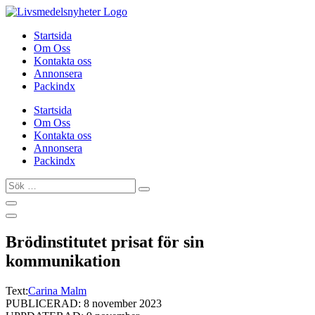
Hoppa
till
Startsida
innehåll
Om Oss
Kontakta oss
Annonsera
Packindx
Startsida
Om Oss
Kontakta oss
Annonsera
Packindx
Sök
…
Brödinstitutet prisat för sin
kommunikation
Text:
Carina Malm
PUBLICERAD: 8 november 2023