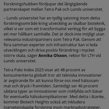
Forskningshubben fördjupar det långtgående
partnerskapet mellan Tetra Pak och Lunds universitet.
– Lunds universitet har en tydlig satsning inom detta
forskningsområde kring utveckling av skalbar bioteknik,
vilket vi ser som ett transformativt verktyg för att bygga
ett mer hållbart samhälle. Det är dock inte möjligt utan
relevanta industripartners som Tetra Pak. Genom att
föra samman experter och infrastruktur kan vi leda
utvecklingen och driva positiv förändring i mycket
större skala, säger
Annika Olsson
, rektor för LTH vid
Lunds universitet.
Tetra Paks Index 2023 visar att 48 procent av
konsumenterna globalt tror att tekniska innovationer
är avgörande för att kunna förse oss med hälsosam
mat och dryck i framtiden. Samtidigt ser 46 procent
sådana typer av innovationer som riskfyllda och bävar
för eventuella hälsokomplikationer. Med detta i åtanke,
kommer Biotech Heights också att inkludera
tvärvetenskaplig forskning inom marknadsstrategier,