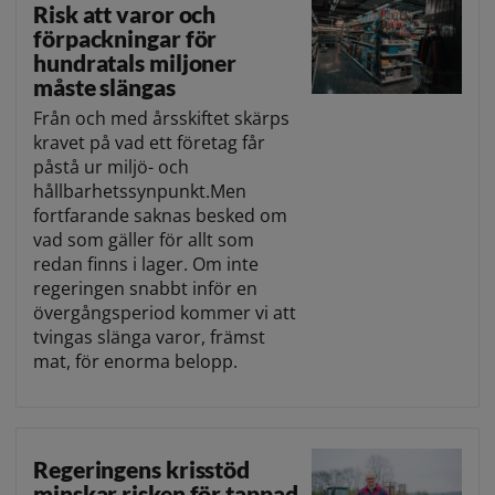
Risk att varor och
förpackningar för
hundratals miljoner
måste slängas
Från och med årsskiftet skärps
kravet på vad ett företag får
påstå ur miljö- och
hållbarhetssynpunkt.Men
fortfarande saknas besked om
vad som gäller för allt som
redan finns i lager. Om inte
regeringen snabbt inför en
övergångsperiod kommer vi att
tvingas slänga varor, främst
mat, för enorma belopp.
Regeringens krisstöd
minskar risken för tappad