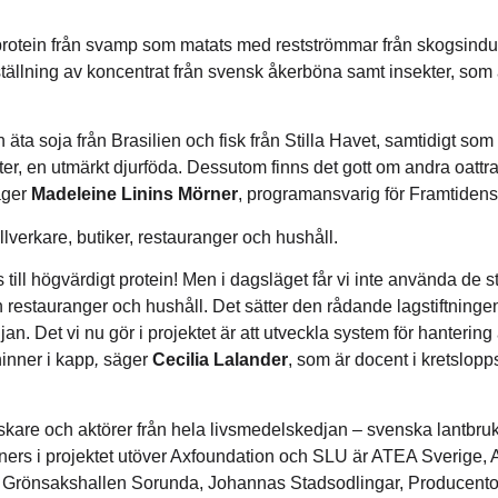
rotein från svamp som matats med restströmmar från skogsindus
amställning av koncentrat från svensk åkerböna samt insekter, s
n äta soja från Brasilien och fisk från Stilla Havet, samtidigt so
ekter, en utmärkt djurföda. Dessutom finns det gott om andra oatt
säger
Madeleine Linins Mörner
, programansvarig för Framtidens
llverkare, butiker, restauranger och hushåll.
 till högvärdigt protein! Men i dagsläget får vi inte använda de 
 restauranger och hushåll. Det sätter den rådande lagstiftningen 
edjan. Det vi nu gör i projektet är att utveckla system för hantering
hinner i kapp
,
säger
Cecilia Lalander
, som är docent i kretslopp
skare och aktörer från hela livsmedelskedjan – svenska lantbruka
rtners i projektet utöver Axfoundation och SLU är ATEA Sverig
 Grönsakshallen Sorunda, Johannas Stadsodlingar, Producento