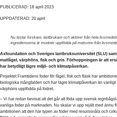
PUBLICERAD: 18 april 2023
UPPDATERAD: 20 april
Nu testar forskare, lantbrukare och aktörer från hela livsmedel
ingredienserna är insekter uppfödda på matsvinn från livsmed
Axfoundation och Sveriges lantbruksuniversitet (SLU) sam
matfågel, värphöns, fisk och gris. Förhoppningen är att ers
har betydligt lägre miljö- och klimatpåverkan.
Projektet Framtidens foder för fågel, fisk och fläsk har ambitio
biologiska mångfalden och har lägre klimatpåverkan än vanligt fode
värphöns uppfödda på fodret.
– Vi har redan bevisat att det går att föda upp svensk regnbågsla
vanliga foder på marknaden. Nu skalar vi upp rejält med ännu fler
ambitionen att den här typen av foder med resurssnåla och cirk