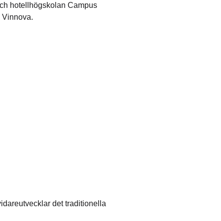
- och hotellhögskolan Campus
v Vinnova.
dareutvecklar det traditionella