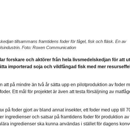
skedjan tillsammans framtidens foder för fågel, fisk och fläsk. En av
elsindustrin. Foto: Roxen Communication
lar
forskare och aktörer från hela livsmedelskedjan för att u
ätta importerad soja och vildfångad fisk med mer resurseffe
nen att på mindre än två år sätta upp en pilotproduktion av fode
r. Ett mål för projektet är även att testa försäljning av matfågel
x på foder gjort av bland annat insekter, ett foder med upp till 
 ingredienser och satsar på framtidens foder för produktion av få
ulära ingredienser ska kunna användas i stället för dagens konv