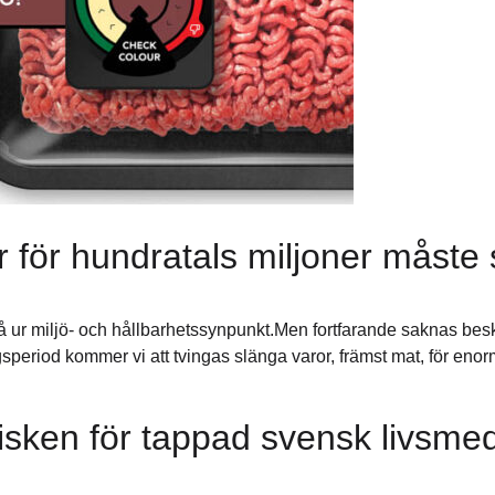
r för hundratals miljoner måste
stå ur miljö- och hållbarhetssynpunkt.Men fortfarande saknas bes
gsperiod kommer vi att tvingas slänga varor, främst mat, för eno
isken för tappad svensk livsme