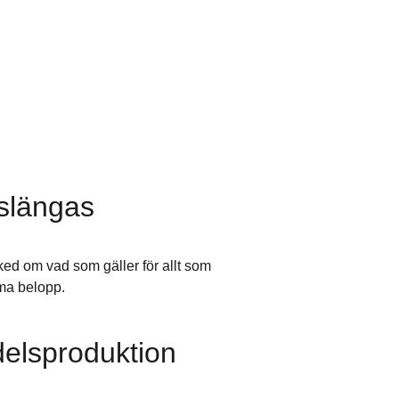
 slängas
ked om vad som gäller för allt som
rma belopp.
delsproduktion