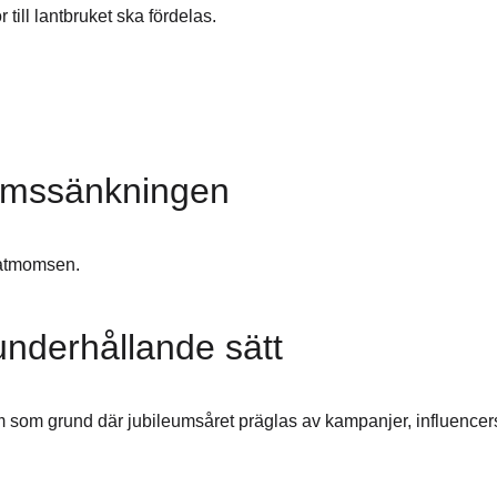
till lantbruket ska fördelas.
omssänkningen
matmomsen.
 underhållande sätt
film som grund där jubileumsåret präglas av kampanjer, influen