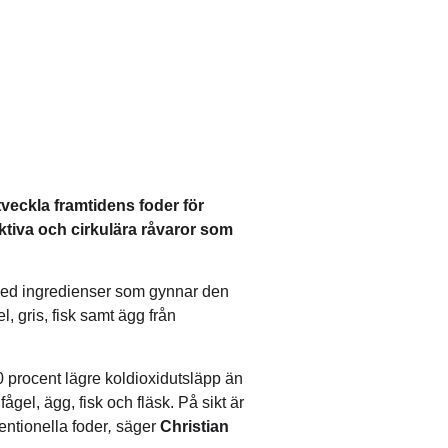
tveckla framtidens foder för
ktiva och cirkulära råvaror som
r med ingredienser som gynnar den
, gris, fisk samt ägg från
70 procent lägre koldioxidutsläpp än
gel, ägg, fisk och fläsk. På sikt är
entionella foder
,
säger
Christian