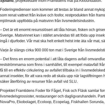
Sjöland
, projektledare inom Framtidens mat på Axfoundation.
Foderingredienser som kommer att testas är bland annat mykop
som renat vattnet från kväve och fosfor, restprodukten från fr
mjölmask uppfödda på matsvinn från livsmedelsindustrin.
– Det är ett enormt resursslöseri att låta hönan, fisken och grise
Sverige. Matsvinnet kan i stället användas till att föda upp ins
ingå i djurfoder. Vår mat ska helt enkelt helst inte äta vår mat, 
Varje år slängs cirka 900 000 ton mat i Sverige från livsmedelsti
– Det finns en enorm potential i att låta dagens avfall omvandlas
restströmmarna som finns i samhället, till exempel matavfall från
få till en effektiv cirkulering av avfallet tillbaka in i livsmedelsk
annat insekter, för att vara redo att skala upp när lagstiftningen 
säker återföring av resurser från avfall vid SLU.
Projektet Framtidens Foder för Fågel, Fisk och Fläsk samlar for
livsmedelsgrossister, restauranger och dagligvaruhandeln. Pa
NovaPro, Ekobolaget, Ecoloop, Ecopelag, Fiskhallen Sorunda,