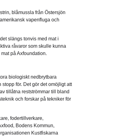
trin, blåmussla från Östersjön
om amerikansk vapenfluga och
m det slängs tonvis med mat i
raktiva råvaror som skulle kunna
 mat på Axfoundation.
stora biologiskt nedbrytbara
stopp för. Det gör det omöjligt att
 av tillåtna restströmmar till bland
steknik och forskar på tekniker för
re, fodertillverkare,
e, Axfood, Bodens Kommun,
rganisationen Kustfiskarna