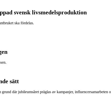
appad svensk livsmedelsproduktion
antbruket ska fördelas.
gen
sen.
nde sätt
om grund där jubileumsåret präglas av kampanjer, influencersamarbeten