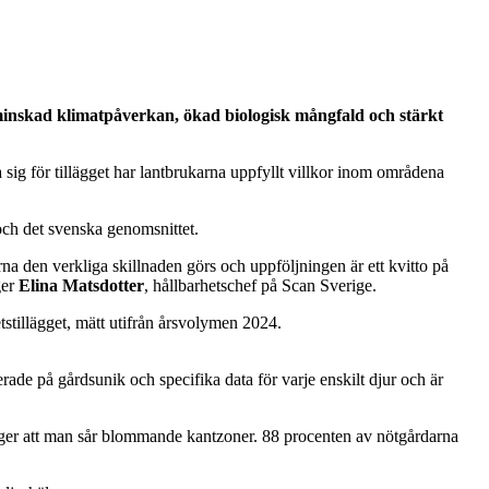
ör minskad klimatpåverkan, ökad biologisk mångfald och stärkt
era sig för tillägget har lantbrukarna uppfyllt villkor inom områdena
 och det svenska genomsnittet.
darna den verkliga skillnaden görs och uppföljningen är ett kvitto på
ger
Elina Matsdotter
, hållbarhetschef på Scan Sverige.
etstillägget, mätt utifrån årsvolymen 2024.
ade på gårdsunik och specifika data för varje enskilt djur och är
nger att man sår blommande kantzoner. 88 procenten av nötgårdarna