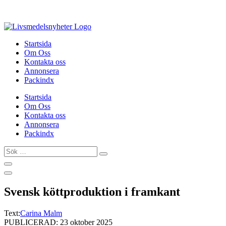
Hoppa
till
innehåll
Startsida
Om Oss
Kontakta oss
Annonsera
Packindx
Startsida
Om Oss
Kontakta oss
Annonsera
Packindx
Sök
…
Svensk köttproduktion i framkant
Text:
Carina Malm
PUBLICERAD: 23 oktober 2025