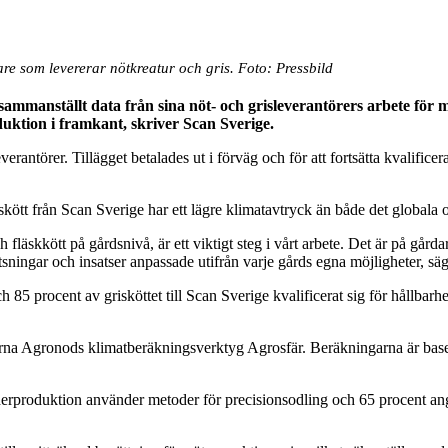
kare som levererar nötkreatur och gris. Foto: Pressbild
gg sammanställt data från sina nöt- och grisleverantörers arbete f
uktion i framkant, skriver Scan Sverige.
everantörer. Tillägget betalades ut i förväg och för att fortsätta kvalific
iskött från Scan Sverige har ett lägre klimatavtryck än både det globala
h fläskkött på gårdsnivå, är ett viktigt steg i vårt arbete. Det är på går
satsningar och insatser anpassade utifrån varje gårds egna möjligheter, sä
 85 procent av grisköttet till Scan Sverige kvalificerat sig för hållbarh
arna Agronods klimatberäkningsverktyg Agrosfär. Beräkningarna är baser
derproduktion använder metoder för precisionsodling och 65 procent a