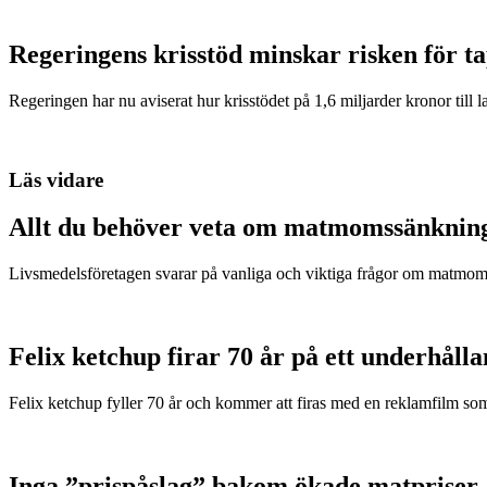
Regeringens krisstöd minskar risken för t
Regeringen har nu aviserat hur krisstödet på 1,6 miljarder kronor till l
Läs vidare
Allt du behöver veta om matmomssänknin
Livsmedelsföretagen svarar på vanliga och viktiga frågor om matmom
Felix ketchup firar 70 år på ett underhålla
Felix ketchup fyller 70 år och kommer att firas med en reklamfilm s
Inga ”prispåslag” bakom ökade matpriser