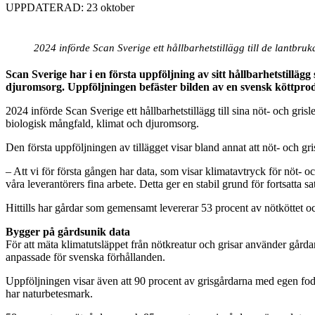
UPPDATERAD: 23 oktober
2024 införde Scan Sverige ett hållbarhetstillägg till de lantbru
Scan Sverige har i en första uppföljning av sitt hållbarhetstillä
djuromsorg. Uppföljningen befäster bilden av en svensk köttprod
2024 införde Scan Sverige ett hållbarhetstillägg till sina nöt- och grisl
biologisk mångfald, klimat och djuromsorg.
Den första uppföljningen av tillägget visar bland annat att nöt- och gr
– Att vi för första gången har data, som visar klimatavtryck för nöt- oc
våra leverantörers fina arbete. Detta ger en stabil grund för fortsatta 
Hittills har gårdar som gemensamt levererar 53 procent av nötköttet och
Bygger på gårdsunik data
För att mäta klimatutsläppet från nötkreatur och grisar använder gård
anpassade för svenska förhållanden.
Uppföljningen visar även att 90 procent av grisgårdarna med egen fo
har naturbetesmark.