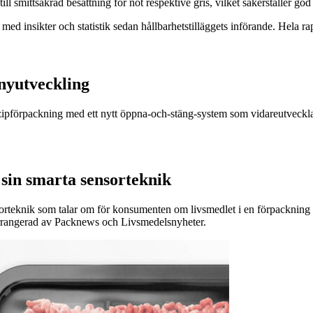
l smittsäkrad besättning för nöt respektive gris, vilket säkerställer god
med insikter och statistik sedan hållbarhetstilläggets införande. Hela ra
nyutveckling
r zipförpackning med ett nytt öppna-och-stäng-system som vidareutveckla
sin smarta sensorteknik
sorteknik som talar om för konsumenten om livsmedlet i en förpackning är
arrangerad av Packnews och Livsmedelsnyheter.