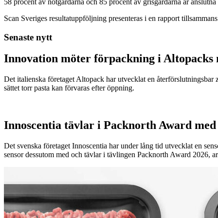
58 procent av nötgårdarna och 85 procent av grisgårdarna är anslutna til
Scan Sveriges resultatuppföljning presenteras i en rapport tillsammans 
Senaste nytt
Innovation möter förpackning i Altopacks 
Det italienska företaget Altopack har utvecklat en återförslutningsba
sättet torr pasta kan förvaras efter öppning.
Innoscentia tävlar i Packnorth Award med 
Det svenska företaget Innoscentia har under lång tid utvecklat en sen
sensor dessutom med och tävlar i tävlingen Packnorth Award 2026, 