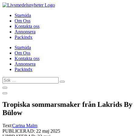
Hoppa
till
Startsida
innehåll
Om Oss
Kontakta oss
Annonsera
Packindx
Startsida
Om Oss
Kontakta oss
Annonsera
Packindx
Sök
…
Tropiska sommarsmaker från Lakrids By
Bülow
Text:
Carina Malm
PUBLICERAD: 22 maj 2025