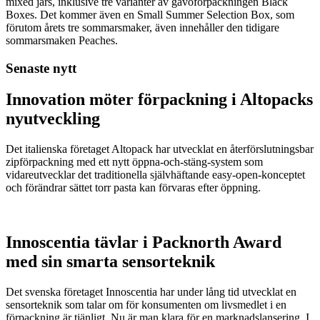
mixed jars, inklusive tre varianter av gåvoförpackningen Black
Boxes. Det kommer även en Small Summer Selection Box, som
förutom årets tre sommarsmaker, även innehåller den tidigare
sommarsmaken Peaches.
Senaste nytt
Innovation möter förpackning i Altopacks
nyutveckling
Det italienska företaget Altopack har utvecklat en återförslutningsbar
zipförpackning med ett nytt öppna-och-stäng-system som
vidareutvecklar det traditionella självhäftande easy-open-konceptet
och förändrar sättet torr pasta kan förvaras efter öppning.
Innoscentia tävlar i Packnorth Award
med sin smarta sensorteknik
Det svenska företaget Innoscentia har under lång tid utvecklat en
sensorteknik som talar om för konsumenten om livsmedlet i en
förpackning är tjänligt. Nu är man klara för en marknadslansering. I