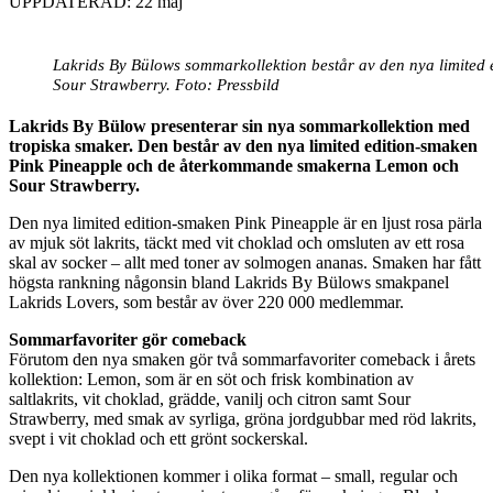
UPPDATERAD: 22 maj
Lakrids By Bülows sommarkollektion består av den nya limite
Sour Strawberry. Foto: Pressbild
Lakrids By Bülow presenterar sin nya sommarkollektion med
tropiska smaker. Den består av den nya limited edition-smaken
Pink Pineapple och de återkommande smakerna Lemon och
Sour Strawberry.
Den nya limited edition-smaken Pink Pineapple är en ljust rosa pärla
av mjuk söt lakrits, täckt med vit choklad och omsluten av ett rosa
skal av socker – allt med toner av solmogen ananas. Smaken har fått
högsta rankning någonsin bland Lakrids By Bülows smakpanel
Lakrids Lovers, som består av över 220 000 medlemmar.
Sommarfavoriter gör comeback
Förutom den nya smaken gör två sommarfavoriter comeback i årets
kollektion: Lemon, som är en söt och frisk kombination av
saltlakrits, vit choklad, grädde, vanilj och citron samt Sour
Strawberry, med smak av syrliga, gröna jordgubbar med röd lakrits,
svept i vit choklad och ett grönt sockerskal.
Den nya kollektionen kommer i olika format – small, regular och