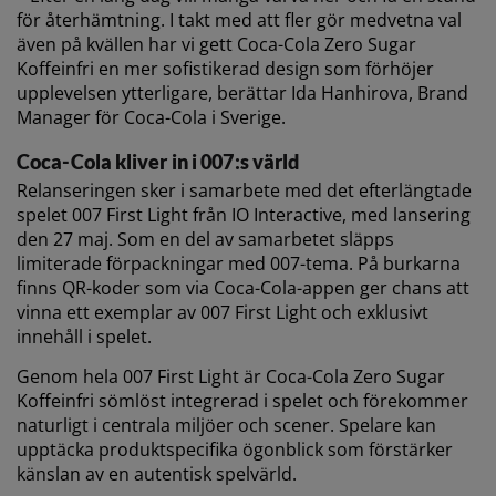
för återhämtning. I takt med att fler gör medvetna val
även på kvällen har vi gett Coca-Cola Zero Sugar
Koffeinfri en mer sofistikerad design som förhöjer
upplevelsen ytterligare, berättar Ida Hanhirova, Brand
Manager för Coca-Cola i Sverige.
Coca-Cola kliver in i 007:s värld
Relanseringen sker i samarbete med det efterlängtade
spelet 007 First Light från IO Interactive, med lansering
den 27 maj. Som en del av samarbetet släpps
limiterade förpackningar med 007-tema. På burkarna
finns QR-koder som via Coca-Cola-appen ger chans att
vinna ett exemplar av 007 First Light och exklusivt
innehåll i spelet.
Genom hela 007 First Light är Coca-Cola Zero Sugar
Koffeinfri sömlöst integrerad i spelet och förekommer
naturligt i centrala miljöer och scener. Spelare kan
upptäcka produktspecifika ögonblick som förstärker
känslan av en autentisk spelvärld.