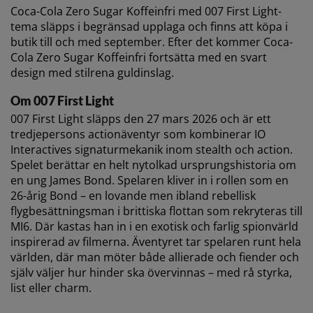
Coca-Cola Zero Sugar Koffeinfri med 007 First Light-
tema släpps i begränsad upplaga och finns att köpa i
butik till och med september. Efter det kommer Coca-
Cola Zero Sugar Koffeinfri fortsätta med en svart
design med stilrena guldinslag.
Om 007 First Light
007 First Light släpps den 27 mars 2026 och är ett
tredjepersons actionäventyr som kombinerar IO
Interactives signaturmekanik inom stealth och action.
Spelet berättar en helt nytolkad ursprungshistoria om
en ung James Bond. Spelaren kliver in i rollen som en
26-årig Bond – en lovande men ibland rebellisk
flygbesättningsman i brittiska flottan som rekryteras till
MI6. Där kastas han in i en exotisk och farlig spionvärld
inspirerad av filmerna. Äventyret tar spelaren runt hela
världen, där man möter både allierade och fiender och
själv väljer hur hinder ska övervinnas – med rå styrka,
list eller charm.