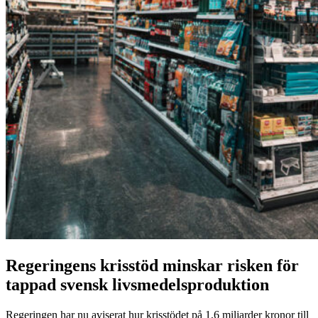
Regeringens krisstöd minskar risken för
tappad svensk livsmedelsproduktion
Regeringen har nu aviserat hur krisstödet på 1,6 miljarder kronor till