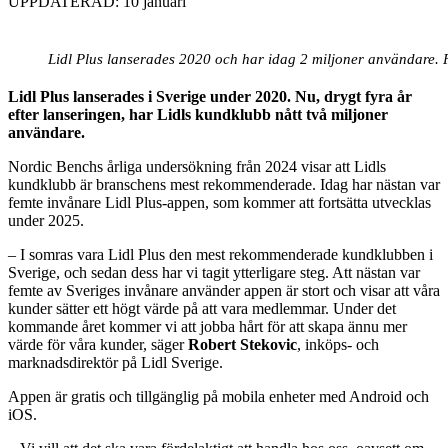
UPPDATERAD: 10 januari
Lidl Plus lanserades 2020 och har idag 2 miljoner användare. F
Lidl Plus lanserades i Sverige under 2020. Nu, drygt fyra år
efter lanseringen, har Lidls kundklubb nått två miljoner
användare.
Nordic Benchs årliga undersökning från 2024 visar att Lidls
kundklubb är branschens mest rekommenderade. Idag har nästan var
femte invånare Lidl Plus-appen, som kommer att fortsätta utvecklas
under 2025.
– I somras vara Lidl Plus den mest rekommenderade kundklubben i
Sverige, och sedan dess har vi tagit ytterligare steg. Att nästan var
femte av Sveriges invånare använder appen är stort och visar att våra
kunder sätter ett högt värde på att vara medlemmar. Under det
kommande året kommer vi att jobba hårt för att skapa ännu mer
värde för våra kunder, säger
Robert Stekovic
, inköps- och
marknadsdirektör på Lidl Sverige.
Appen är gratis och tillgänglig på mobila enheter med Android och
iOS.