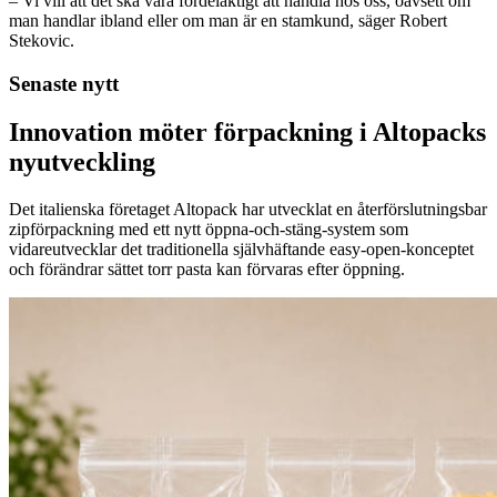
– Vi vill att det ska vara fördelaktigt att handla hos oss, oavsett om
man handlar ibland eller om man är en stamkund, säger Robert
Stekovic.
Senaste nytt
Innovation möter förpackning i Altopacks
nyutveckling
Det italienska företaget Altopack har utvecklat en återförslutningsbar
zipförpackning med ett nytt öppna-och-stäng-system som
vidareutvecklar det traditionella självhäftande easy-open-konceptet
och förändrar sättet torr pasta kan förvaras efter öppning.