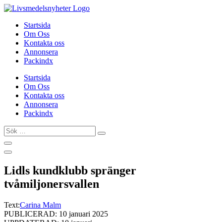
Hoppa
till
Startsida
innehåll
Om Oss
Kontakta oss
Annonsera
Packindx
Startsida
Om Oss
Kontakta oss
Annonsera
Packindx
Sök
…
Lidls kundklubb spränger
tvåmiljonersvallen
Text:
Carina Malm
PUBLICERAD: 10 januari 2025