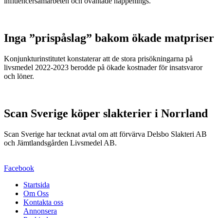
influencersamarbeten och oväntade happenings.
Inga ”prispåslag” bakom ökade matpriser
Konjunkturinstitutet konstaterar att de stora prisökningarna på
livsmedel 2022-2023 berodde på ökade kostnader för insatsvaror
och löner.
Scan Sverige köper slakterier i Norrland
Scan Sverige har tecknat avtal om att förvärva Delsbo Slakteri AB
och Jämtlandsgården Livsmedel AB.
Facebook
Startsida
Om Oss
Kontakta oss
Annonsera