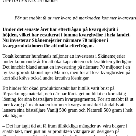
UPPDATERAD: 23 oktober
För att snabbt få ut mer kvarg på marknaden kommer kvargvarumä
Under det senaste året har efterfrågan på kvarg skjutit i
höjden, vilket har resulterat i tomma kvarghyllor i hela landet.
Nu investerar Skånemejerier närmare 70 miljoner i
kvargproduktionen för att möta efterfrågan.
Totalt kommer hundratals miljoner att investeras i Skånemejerier
under kommande år för att öka kapaciteten och kvaliteten ytterligare.
Det innebär bland annat en investering på närmare 70 miljoner i en
ny kvargproduktionslinje i Malmö, men för att lösa kvargbristen på
kort sikt krävs också andra kreativa lösningar.
Ett hinder för ökad produktionstakt har hittills varit brist på
förpackningsmaterial, och där har företaget nu hittat en kortsiktig
lösning för sina bästsäljare inom kvargsegmentet. För att snabbt få ut
mer kvarg på marknaden kommer kvargvarumärket Lindahls att
lansera sina bästsäljare Vanilj 500 gram och Naturell 500 gram i helt
vita bägare.
– Det har tagit tid att få fram tillräckliga mängder av våra bägare i
snabb takt, men just nu är produkten viktigare än designen på