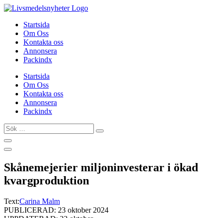
Hoppa
till
Startsida
innehåll
Om Oss
Kontakta oss
Annonsera
Packindx
Startsida
Om Oss
Kontakta oss
Annonsera
Packindx
Sök
…
Skånemejerier miljoninvesterar i ökad
kvargproduktion
Text:
Carina Malm
PUBLICERAD: 23 oktober 2024