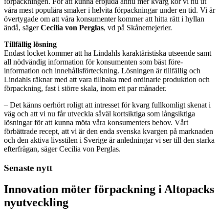
förpackningen. För att kunna erbjuda ännu mer kvarg kör vi nu ut
våra mest populära smaker i helvita förpackningar under en tid. Vi är
övertygade om att våra konsumenter kommer att hitta rätt i hyllan
ändå, säger
Cecilia von Perglas
, vd på Skånemejerier.
Tillfällig lösning
Endast locket kommer att ha Lindahls karaktäristiska utseende samt
all nödvändig information för konsumenten som bäst före-
information och innehållsförteckning. Lösningen är tillfällig och
Lindahls räknar med att vara tillbaka med ordinarie produktion och
förpackning, fast i större skala, inom ett par månader.
– Det känns oerhört roligt att intresset för kvarg fullkomligt skenat i
väg och att vi nu får utveckla såväl kortsiktiga som långsiktiga
lösningar för att kunna möta våra konsumenters behov. Vårt
förbättrade recept, att vi är den enda svenska kvargen på marknaden
och den aktiva livsstilen i Sverige är anledningar vi ser till den starka
efterfrågan, säger Cecilia von Perglas.
Senaste nytt
Innovation möter förpackning i Altopacks
nyutveckling