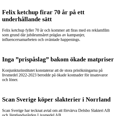
Felix ketchup firar 70 år på ett
underhållande sätt
Felix ketchup fyller 70 år och kommer att firas med en reklamfilm
som grund där jubileumsåret präglas av kampanjer,
influencersamarbeten och oväntade happenings.
Inga ”prispåslag” bakom ökade matpriser
Konjunkturinstitutet konstaterar att de stora prisökningarna på
livsmedel 2022-2023 berodde på ökade kostnader för insatsvaror
och löner.
Scan Sverige köper slakterier i Norrland
Scan Sverige har tecknat avtal om att förvärva Delsbo Slakteri AB
och Jämtlandsgården Livsmedel AB.