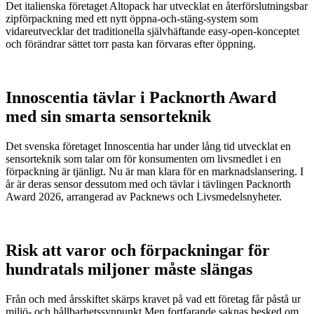
Det italienska företaget Altopack har utvecklat en återförslutningsbar
zipförpackning med ett nytt öppna-och-stäng-system som
vidareutvecklar det traditionella självhäftande easy-open-konceptet
och förändrar sättet torr pasta kan förvaras efter öppning.
Innoscentia tävlar i Packnorth Award
med sin smarta sensorteknik
Det svenska företaget Innoscentia har under lång tid utvecklat en
sensorteknik som talar om för konsumenten om livsmedlet i en
förpackning är tjänligt. Nu är man klara för en marknadslansering. I
år är deras sensor dessutom med och tävlar i tävlingen Packnorth
Award 2026, arrangerad av Packnews och Livsmedelsnyheter.
Risk att varor och förpackningar för
hundratals miljoner måste slängas
Från och med årsskiftet skärps kravet på vad ett företag får påstå ur
miljö- och hållbarhetssynpunkt.Men fortfarande saknas besked om