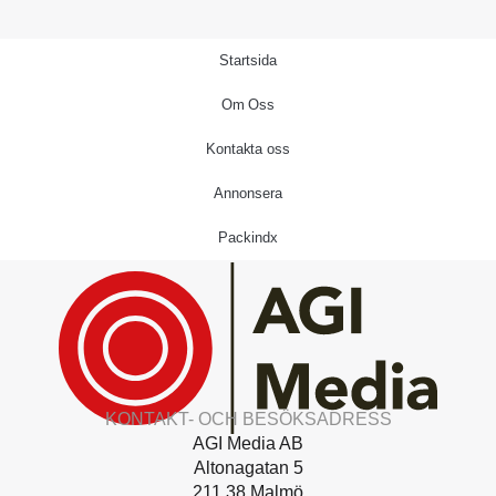
Startsida
Om Oss
Kontakta oss
Annonsera
Packindx
KONTAKT- OCH BESÖKSADRESS
AGI Media AB
Altonagatan 5
211 38 Malmö