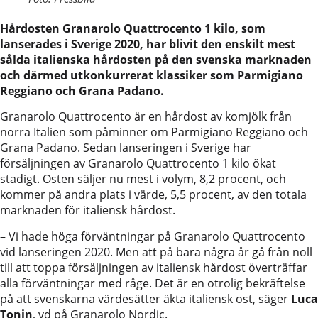
Hårdosten Granarolo Quattrocento 1 kilo, som
lanserades i Sverige 2020, har blivit den enskilt mest
sålda italienska hårdosten på den svenska marknaden
och därmed utkonkurrerat klassiker som Parmigiano
Reggiano och Grana Padano.
Granarolo Quattrocento är en hårdost av komjölk från
norra Italien som påminner om Parmigiano Reggiano och
Grana Padano. Sedan lanseringen i Sverige har
försäljningen av Granarolo Quattrocento 1 kilo ökat
stadigt. Osten säljer nu mest i volym, 8,2 procent, och
kommer på andra plats i värde, 5,5 procent, av den totala
marknaden för italiensk hårdost.
– Vi hade höga förväntningar på Granarolo Quattrocento
vid lanseringen 2020. Men att på bara några år gå från noll
till att toppa försäljningen av italiensk hårdost överträffar
alla förväntningar med råge. Det är en otrolig bekräftelse
på att svenskarna värdesätter äkta italiensk ost, säger
Luca
Tonin
, vd på Granarolo Nordic.