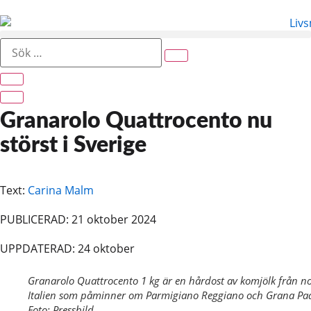
Hoppa
till
innehåll
Sök
…
Granarolo Quattrocento nu
störst i Sverige
Text:
Carina Malm
PUBLICERAD: 21 oktober 2024
UPPDATERAD: 24 oktober
Granarolo Quattrocento 1 kg är en hårdost av komjölk från n
Italien som påminner om Parmigiano Reggiano och Grana Pa
Foto: Pressbild