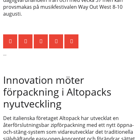
dagligvaruhandeln från och med vecka 37 men kan
provsmakas på musikfestivalen Way Out West 8-10
augusti.
Senaste nytt
Innovation möter
förpackning i Altopacks
nyutveckling
Det italienska företaget Altopack har utvecklat en
återförslutningsbar zipförpackning med ett nytt öppna-
och-stäng-system som vidareutvecklar det traditionella
självhäftande easy-open-konceptet och förändrar sättet