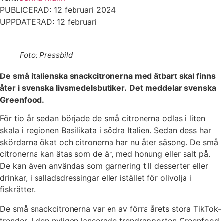
PUBLICERAD: 12 februari 2024
UPPDATERAD: 12 februari
Foto: Pressbild
De små italienska snackcitronerna med ätbart skal finns
åter i svenska livsmedelsbutiker.
Det meddelar svenska
Greenfood.
För tio år sedan började de små citronerna odlas i liten
skala i regionen Basilikata i södra Italien. Sedan dess har
skördarna ökat och citronerna har nu åter säsong. De små
citronerna kan ätas som de är, med honung eller salt på.
De kan även användas som garnering till desserter eller
drinkar, i salladsdressingar eller istället för olivolja i
fiskrätter.
De små snackcitronerna var en av förra årets stora TikTok-
trender. I den nyligen lanserade trendrapporten Greenfood