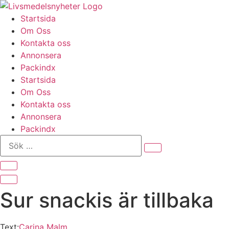
Hoppa
till
Startsida
innehåll
Om Oss
Kontakta oss
Annonsera
Packindx
Startsida
Om Oss
Kontakta oss
Annonsera
Packindx
Sök
…
Sur snackis är tillbaka
Text:
Carina Malm