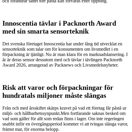
och förändrar sättet torr pasta kan förvaras efter öppning.
Innoscentia tävlar i Packnorth Award
med sin smarta sensorteknik
Det svenska företaget Innoscentia har under lång tid utvecklat en
sensorteknik som talar om för konsumenten om livsmedlet i en
förpackning är tjänligt. Nu är man klara för en marknadslansering. I
år är deras sensor dessutom med och tävlar i tävlingen Packnorth
Award 2026, arrangerad av Packnews och Livsmedelsnyheter.
Risk att varor och förpackningar för
hundratals miljoner måste slängas
Från och med årsskiftet skärps kravet på vad ett företag får påstå ur
miljö- och hållbarhetssynpunkt.Men fortfarande saknas besked om
vad som gäller för allt som redan finns i lager. Om inte regeringen
snabbt inför en övergångsperiod kommer vi att tvingas slänga varor,
främst mat, för enorma belopp.