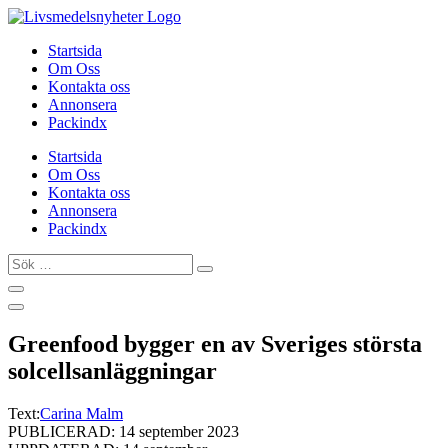
Hoppa
till
Startsida
innehåll
Om Oss
Kontakta oss
Annonsera
Packindx
Startsida
Om Oss
Kontakta oss
Annonsera
Packindx
Sök
…
Greenfood bygger en av Sveriges största
solcellsanläggningar
Text:
Carina Malm
PUBLICERAD: 14 september 2023