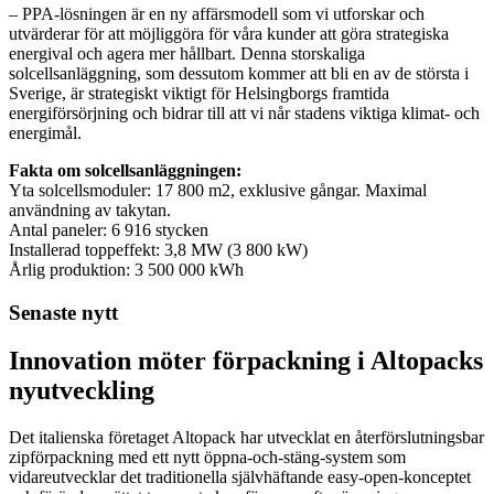
– PPA-lösningen är en ny affärsmodell som vi utforskar och
utvärderar för att möjliggöra för våra kunder att göra strategiska
energival och agera mer hållbart. Denna storskaliga
solcellsanläggning, som dessutom kommer att bli en av de största i
Sverige, är strategiskt viktigt för Helsingborgs framtida
energiförsörjning och bidrar till att vi når stadens viktiga klimat- och
energimål.
Fakta om solcellsanläggningen:
Yta solcellsmoduler: 17 800 m2, exklusive gångar. Maximal
användning av takytan.
Antal paneler: 6 916 stycken
Installerad toppeffekt: 3,8 MW (3 800 kW)
Årlig produktion: 3 500 000 kWh
Senaste nytt
Innovation möter förpackning i Altopacks
nyutveckling
Det italienska företaget Altopack har utvecklat en återförslutningsbar
zipförpackning med ett nytt öppna-och-stäng-system som
vidareutvecklar det traditionella självhäftande easy-open-konceptet