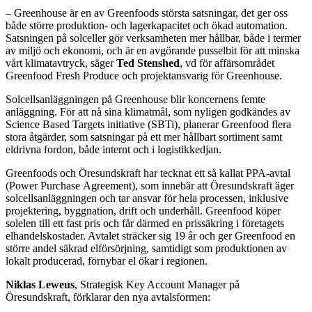
– Greenhouse är en av Greenfoods största satsningar, det ger oss
både större produktion- och lagerkapacitet och ökad automation.
Satsningen på solceller gör verksamheten mer hållbar, både i termer
av miljö och ekonomi, och är en avgörande pusselbit för att minska
vårt klimatavtryck, säger
Ted Stenshed
, vd för affärsområdet
Greenfood Fresh Produce och projektansvarig för Greenhouse.
Solcellsanläggningen på Greenhouse blir koncernens femte
anläggning. För att nå sina klimatmål, som nyligen godkändes av
Science Based Targets initiative (SBTi), planerar Greenfood flera
stora åtgärder, som satsningar på ett mer hållbart sortiment samt
eldrivna fordon, både internt och i logistikkedjan.
Greenfoods och Öresundskraft har tecknat ett så kallat PPA-avtal
(Power Purchase Agreement), som innebär att Öresundskraft äger
solcellsanläggningen och tar ansvar för hela processen, inklusive
projektering, byggnation, drift och underhåll. Greenfood köper
solelen till ett fast pris och får därmed en prissäkring i företagets
elhandelskostader. Avtalet sträcker sig 19 år och ger Greenfood en
större andel säkrad elförsörjning, samtidigt som produktionen av
lokalt producerad, förnybar el ökar i regionen.
Niklas Leweus
, Strategisk Key Account Manager på
Öresundskraft, förklarar den nya avtalsformen: