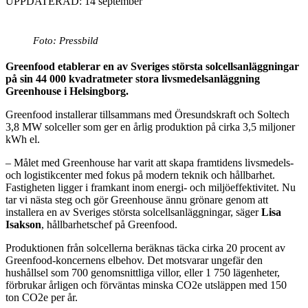
UPPDATERAD: 14 september
Foto: Pressbild
Greenfood etablerar en av Sveriges största solcellsanläggningar
på sin
44 000 kvadratmeter stora livsmedelsanläggning
Greenhouse i Helsingborg.
Greenfood installerar tillsammans med Öresundskraft och Soltech
3,8 MW solceller som ger en årlig produktion på cirka 3,5 miljoner
kWh el.
– Målet med Greenhouse har varit att skapa framtidens livsmedels-
och logistikcenter med fokus på modern teknik och hållbarhet.
Fastigheten ligger i framkant inom energi- och miljöeffektivitet. Nu
tar vi nästa steg och gör Greenhouse ännu grönare genom att
installera en av Sveriges största solcellsanläggningar, säger
Lisa
Isakson
, hållbarhetschef på Greenfood.
Produktionen från solcellerna beräknas täcka cirka 20 procent av
Greenfood-koncernens elbehov. Det motsvarar ungefär den
hushållsel som 700 genomsnittliga villor, eller 1 750 lägenheter,
förbrukar årligen och förväntas minska CO2e utsläppen med 150
ton CO2e per år.