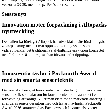
Kampanjen gäller i samtliga Coop-butiker och Stora Coop under
veckorna 33-39, men inte på Pekås eller X:-tra.
Senaste nytt
Innovation möter förpackning i Altopacks
nyutveckling
Det italienska företaget Altopack har utvecklat en återförslutningsbar
zipförpackning med ett nytt öppna-och-stäng-system som
vidareutvecklar det traditionella självhäftande easy-open-konceptet
och förändrar sättet torr pasta kan förvaras efter öppning.
Innoscentia tävlar i Packnorth Award
med sin smarta sensorteknik
Det svenska företaget Innoscentia har under lång tid utvecklat en
sensorteknik som talar om för konsumenten om livsmedlet i en
förpackning är tjänligt. Nu är man klara för en marknadslansering. I
år är deras sensor dessutom med och tävlar i tävlingen Packnorth
Award 2026, arrangerad av Packnews och Livsmedelsnyheter.