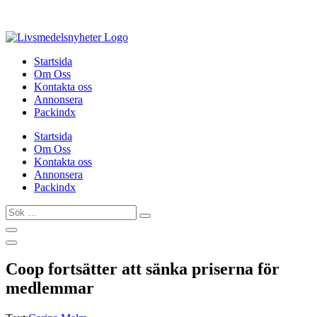
Hoppa
till
innehåll
Startsida
Om Oss
Kontakta oss
Annonsera
Packindx
Startsida
Om Oss
Kontakta oss
Annonsera
Packindx
Sök
…
Coop fortsätter att sänka priserna för
medlemmar