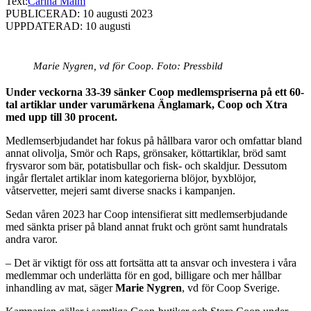
Text:
Carina Malm
PUBLICERAD: 10 augusti 2023
UPPDATERAD: 10 augusti
Marie Nygren, vd för Coop. Foto: Pressbild
Under veckorna 33-39 sänker Coop medlemspriserna på ett 60-
tal artiklar under varumärkena Änglamark, Coop och Xtra
med upp till 30 procent.
Medlemserbjudandet har fokus på hållbara varor och omfattar bland
annat olivolja, Smör och Raps, grönsaker, köttartiklar, bröd samt
frysvaror som bär, potatisbullar och fisk- och skaldjur. Dessutom
ingår flertalet artiklar inom kategorierna blöjor, byxblöjor,
våtservetter, mejeri samt diverse snacks i kampanjen.
Sedan våren 2023 har Coop intensifierat sitt medlemserbjudande
med sänkta priser på bland annat frukt och grönt samt hundratals
andra varor.
– Det är viktigt för oss att fortsätta att ta ansvar och investera i våra
medlemmar och underlätta för en god, billigare och mer hållbar
inhandling av mat, säger
Marie Nygren
, vd för Coop Sverige.