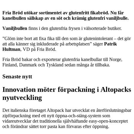
Fria Bröd utökar sortimentet av glutenfritt fikabröd. Nu får
kanelbullen sällskap av en söt och krämig glutenfri vaniljbulle.
Vaniljbullen
finns i den glutenfria frysen i välsorterade butiker.
”Glöm inte bort att fixa fika till den som är glutenintolerant – det gör
att alla känner sig inkluderade på arbetsplatsen” säger
Patrik
Hultman
, VD på Fria Bröd.
Fria Bröd bakar och exporterar glutenfria kanelbullar till Norge,
Finland, Danmark och Tyskland sedan många år tillbaka.
Senaste nytt
Innovation möter förpackning i Altopacks
nyutveckling
Det italienska företaget Altopack har utvecklat en återförslutningsbar
zipförpackning med ett nytt öppna-och-stäng-system som
vidareutvecklar det traditionella självhäftande easy-open-konceptet
och förändrar sättet torr pasta kan förvaras efter öppning.