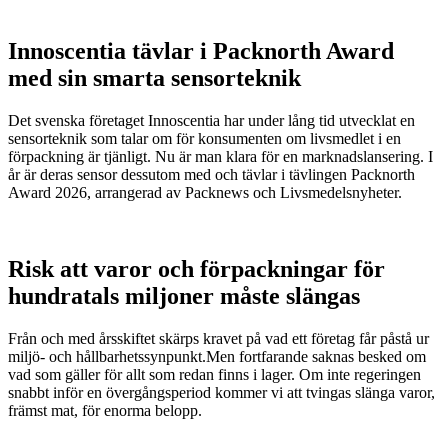
Innoscentia tävlar i Packnorth Award
med sin smarta sensorteknik
Det svenska företaget Innoscentia har under lång tid utvecklat en
sensorteknik som talar om för konsumenten om livsmedlet i en
förpackning är tjänligt. Nu är man klara för en marknadslansering. I
år är deras sensor dessutom med och tävlar i tävlingen Packnorth
Award 2026, arrangerad av Packnews och Livsmedelsnyheter.
Risk att varor och förpackningar för
hundratals miljoner måste slängas
Från och med årsskiftet skärps kravet på vad ett företag får påstå ur
miljö- och hållbarhetssynpunkt.Men fortfarande saknas besked om
vad som gäller för allt som redan finns i lager. Om inte regeringen
snabbt inför en övergångsperiod kommer vi att tvingas slänga varor,
främst mat, för enorma belopp.