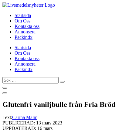
Hoppa
till
Startsida
innehåll
Om Oss
Kontakta oss
Annonsera
Packindx
Startsida
Om Oss
Kontakta oss
Annonsera
Packindx
Sök
…
Glutenfri vaniljbulle från Fria Bröd
Text:
Carina Malm
PUBLICERAD: 13 mars 2023
UPPDATERAD: 16 mars