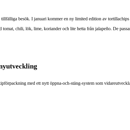
å tillfälliga besök. I januari kommer en ny limited edition av tortillac
tomat, chili, lök, lime, koriander och lite hetta från jalapeño. De pass
nyutveckling
r zipförpackning med ett nytt öppna-och-stäng-system som vidareutveckla