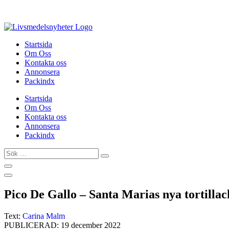
Hoppa
till
innehåll
Startsida
Om Oss
Kontakta oss
Annonsera
Packindx
Startsida
Om Oss
Kontakta oss
Annonsera
Packindx
Sök
…
Pico De Gallo – Santa Marias nya tortillac
Text:
Carina Malm
PUBLICERAD: 19 december 2022