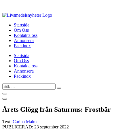
Hoppa
till
innehåll
Startsida
Om Oss
Kontakta oss
Annonsera
Packindx
Startsida
Om Oss
Kontakta oss
Annonsera
Packindx
Sök
…
Årets Glögg från Saturnus: Frostbär
Text:
Carina Malm
PUBLICERAD: 23 september 2022