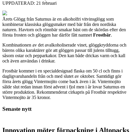
UPPDATERAD: 21 februari
Årets Glögg från Saturnus är en alkoholfri vitvinsglögg som
kombinerar klassiska glöggsmaker med bär från den nordiska
naturen. Havtorn och rönnbär smakar bäst om de skördas efter den
första frosten och glöggen har därför fått namnet
Frostbär
.
Kombinationen av det avalkoholiserade vinet, glöggkryddorna och
bärens olika karaktärer gör att glöggen passar till julens tilltugg,
såsom ostar och pepparkakor. Den kan både drickas varm och kall
och även användas i drinkar.
Frostbär kommer i en specialdesignad flaska om 50 cl och finns i
dagligvaruhandeln från och med slutet av oktober. Samtidigt gör
förra årets glögg Vintermojito come back även i år. Vintermojito
sålde slut redan innan först advent i fjol men i år lovar Saturnus en
större produktion. Rekommenderat cirkapris på Frostbär respektive
Vintermojito är 35 kronor.
Senaste nytt
Innovation möter förpackning i Altopacks