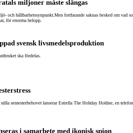
ratals miljoner måste slängas
miljö- och hållbarhetssynpunkt.Men fortfarande saknas besked om vad som
at, för enorma belopp.
appad svensk livsmedelsproduktion
antbruket ska fördelas.
esterstress
stilla semesterbehovet lanserar Estrella The Holiday Hotline, en telefonli
nseras i samarbete med ikonisk spion