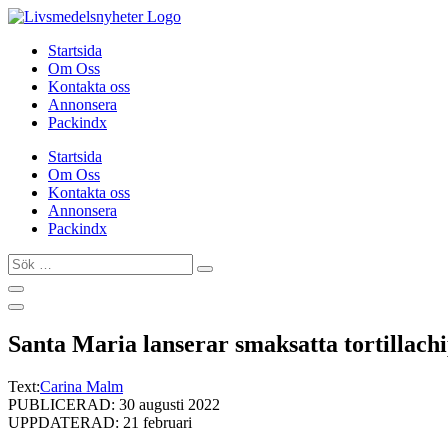
Hoppa
till
Startsida
innehåll
Om Oss
Kontakta oss
Annonsera
Packindx
Startsida
Om Oss
Kontakta oss
Annonsera
Packindx
Sök
…
Santa Maria lanserar smaksatta tortillach
Text:
Carina Malm
PUBLICERAD: 30 augusti 2022
UPPDATERAD: 21 februari