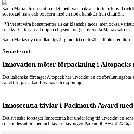
Santa Maria utökar sortimentet med två smaksatta tortillachips:
Tortil
söt rostad majs och popcorn med en nötig karaktär från chiafrön.
”Vi vet att våra konsumenter älskar klassiska tacos, men också varia
snacks. Ett tips är att doppa chipsen i någon av Santa Marias salsor el
Santa Marias nya tortillachips är glutenfria och säljs i limited edition.
Senaste nytt
Innovation möter förpackning i Altopacks 
Det italienska företaget Altopack har utvecklat en återförslutningsba
sättet torr pasta kan förvaras efter öppning.
Innoscentia tävlar i Packnorth Award med 
Det svenska företaget Innoscentia har under lång tid utvecklat en sen
sensor dessutom med och tävlar i tävlingen Packnorth Award 2026, 