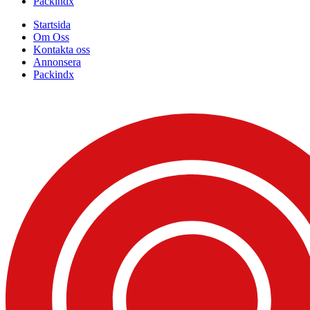
Packindx
Startsida
Om Oss
Kontakta oss
Annonsera
Packindx