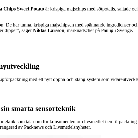
la Chips Sweet Potato
är krispiga majschips med sötpotatis, saltade oc
tion. De här tunna, krispiga majschipsen med spännande ingredienser o
ler dipper”, säger
Niklas Larsson
, marknadschef på Paulig i Sverige.
nyutveckling
r zipförpackning med ett nytt öppna-och-stäng-system som vidareutveckla
sin smarta sensorteknik
sorteknik som talar om för konsumenten om livsmedlet i en förpackning är
arrangerad av Packnews och Livsmedelsnyheter.