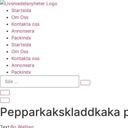
Hoppa
till
Startsida
innehåll
Om Oss
Kontakta oss
Annonsera
Packindx
Startsida
Om Oss
Kontakta oss
Annonsera
Packindx
Sök
…
Pepparkakskladdkaka 
Text:
Bo Wallteg