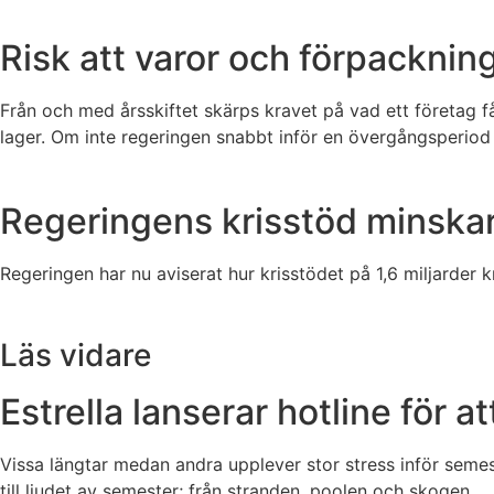
Risk att varor och förpacknin
Från och med årsskiftet skärps kravet på vad ett företag f
lager. Om inte regeringen snabbt inför en övergångsperiod
Regeringens krisstöd minskar
Regeringen har nu aviserat hur krisstödet på 1,6 miljarder kr
Läs vidare
Estrella lanserar hotline för a
Vissa längtar medan andra upplever stor stress inför semest
till ljudet av semester; från stranden, poolen och skogen.