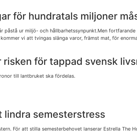
gar för hundratals miljoner må
år påstå ur miljö- och hållbarhetssynpunkt.Men fortfarande
 kommer vi att tvingas slänga varor, främst mat, för enorm
 risken för tappad svensk li
onor till lantbruket ska fördelas.
tt lindra semesterstress
ern. För att stilla semesterbehovet lanserar Estrella The Ho