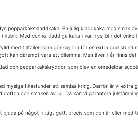
mondys pepparkakskladdkaka. En julig kladdkaka med smak a
 i kubik. Med denna kladdiga kaka i var frys, blir det enkelt
ylld med tillfällen som gör sig bra för en extra god stund 
 gott kan däremot vara ett dilemma. Men även i år finns det
ad och pepparkakskryddor, som blev en omedelbar succé. D
med mysiga fikastunder att samlas kring. Därför är vi extra 
d doften och smaken av jul. Då kan vi garantera julstämning
bjuda på något riktigt gott, precis som den är eller med til