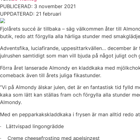
PUBLICERAD: 3 november 2021
UPPDATERAD: 21 februari
Fjolårets succé är tillbaka – säg välkommen åter till Al
butik, redo att förgylla alla härliga stunder med smakglädje
Adventsfika, luciafirande, uppesittarkvällen… december är f
julrushen samtidigt som man vill bjuda på något juligt och
Förra året lanserade Almondy en kladdkaka med mjölkchokl
comeback även till årets juliga fikastunder.
”Vi på Almondy älskar julen, det är en fantastisk tid fylld 
kaka som lätt kan ställas fram och förgylla alla stunder me
Almondy.
Med en pepparkakskladdkaka i frysen är man alltid redo att 
· Lättvispad lingongrädde
· Creme cheesefrosting med apelsinzest