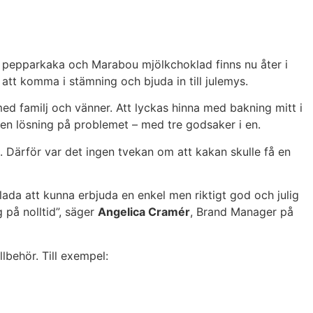
v pepparkaka och Marabou mjölkchoklad finns nu åter i
 att komma i stämning och bjuda in till julemys.
med familj och vänner. Att lyckas hinna med bakning mitt i
 en lösning på problemet – med tre godsaker i en.
ärför var det ingen tvekan om att kakan skulle få en
glada att kunna erbjuda en enkel men riktigt god och julig
 på nolltid”, säger
Angelica Cramér
, Brand Manager på
lbehör. Till exempel: