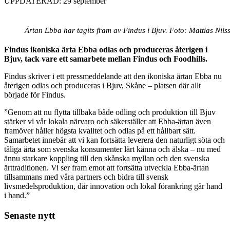
UPPDATERAD: 29 september
Ärtan Ebba har tagits fram av Findus i Bjuv. Foto: Mattias Nils
Findus ikoniska ärta Ebba odlas och produceras återigen i
Bjuv, tack vare ett samarbete mellan Findus och Foodhills.
Findus skriver i ett pressmeddelande att den ikoniska ärtan Ebba nu
återigen odlas och produceras i Bjuv, Skåne – platsen där allt
började för Findus.
”Genom att nu flytta tillbaka både odling och produktion till Bjuv
stärker vi vår lokala närvaro och säkerställer att Ebba-ärtan även
framöver håller högsta kvalitet och odlas på ett hållbart sätt.
Samarbetet innebär att vi kan fortsätta leverera den naturligt söta och
tåliga ärta som svenska konsumenter lärt känna och älska – nu med
ännu starkare koppling till den skånska myllan och den svenska
ärttraditionen. Vi ser fram emot att fortsätta utveckla Ebba-ärtan
tillsammans med våra partners och bidra till svensk
livsmedelsproduktion, där innovation och lokal förankring går hand
i hand.”
Senaste nytt