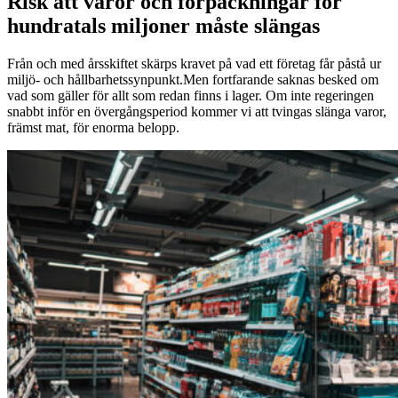
Risk att varor och förpackningar för
hundratals miljoner måste slängas
Från och med årsskiftet skärps kravet på vad ett företag får påstå ur
miljö- och hållbarhetssynpunkt.Men fortfarande saknas besked om
vad som gäller för allt som redan finns i lager. Om inte regeringen
snabbt inför en övergångsperiod kommer vi att tvingas slänga varor,
främst mat, för enorma belopp.