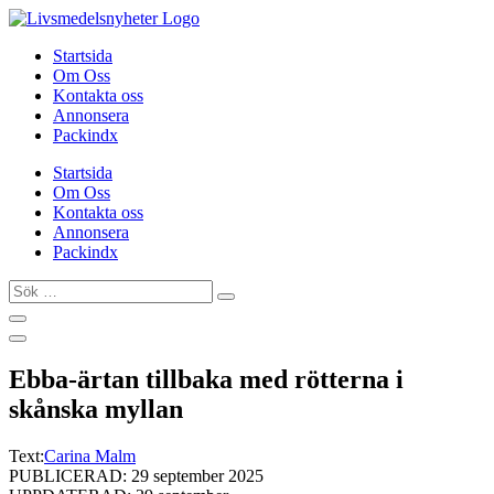
Hoppa
till
Startsida
innehåll
Om Oss
Kontakta oss
Annonsera
Packindx
Startsida
Om Oss
Kontakta oss
Annonsera
Packindx
Sök
…
Ebba-ärtan tillbaka med rötterna i
skånska myllan
Text:
Carina Malm
PUBLICERAD: 29 september 2025