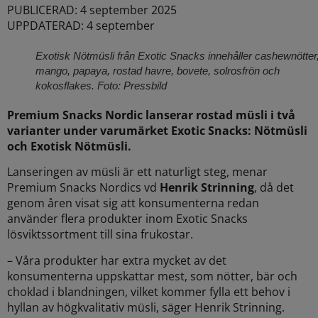
PUBLICERAD: 4 september 2025
UPPDATERAD: 4 september
Exotisk Nötmüsli från Exotic Snacks innehåller cashewnötter
mango, papaya, rostad havre, bovete, solrosfrön och
kokosflakes. Foto: Pressbild
Premium Snacks Nordic lanserar rostad müsli i två
varianter under varumärket Exotic Snacks: Nötmüsli
och Exotisk Nötmüsli.
Lanseringen av müsli är ett naturligt steg, menar
Premium Snacks Nordics vd
Henrik Strinning
, då det
genom åren visat sig att konsumenterna redan
använder flera produkter inom Exotic Snacks
lösviktssortment till sina frukostar.
– Våra produkter har extra mycket av det
konsumenterna uppskattar mest, som nötter, bär och
choklad i blandningen, vilket kommer fylla ett behov i
hyllan av högkvalitativ müsli, säger Henrik Strinning.