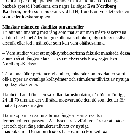
– Om allt går enligt planen kommer man att kunna köpa tång-
baobab-spread i butikerna om några år, säger
Eva Nordberg-
Karlsson
, professor i bioteknik vid LTH, Lunds universitet och den
som leder forskargruppen.
Minskar mängden skadliga tungmetaller
En annan utmaning med tång som mat är att man måste säkerställa
att den inte innehåller tungmetallerna kadmium, bly och kvicksilver,
arsenik eller jod i mängder som kan vara ohälsosamma.
– Våra studier visar att mjölksyrabakterierna faktiskt minskade dessa
ämnen så att tången klarar Livsmedelsverkets krav, säger Eva
Nordberg-Karlsson.
Tång innehåller proteiner, vitaminer, mineraler, antioxidanter samt
olika typer av ovanliga kolhydrater och stimulerar tillväxt av nyttiga
mjölksyrebakterier.
I labbet i Lund finns en så kallad tarmsimulator, där födan får ligga
24 till 70 timmar, det vill säga motsvarande den tid som det tar för
mat att passera magen.
I tarmkopian har samma bruna tångsort som använts i
fermenteringen passerat. Analysen av ”avföringen” visar att både
jäst och ojäst tång stimulerar tillväxt av nyttiga
magbakterier. Dessutom frigörs hälsosamma kortkedjiga