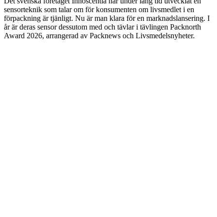
Det svenska företaget Innoscentia har under lång tid utvecklat en
sensorteknik som talar om för konsumenten om livsmedlet i en
förpackning är tjänligt. Nu är man klara för en marknadslansering. I
år är deras sensor dessutom med och tävlar i tävlingen Packnorth
Award 2026, arrangerad av Packnews och Livsmedelsnyheter.