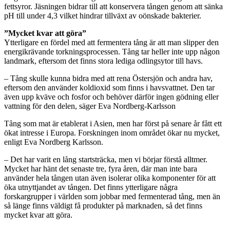
fettsyror. Jäsningen bidrar till att konservera tången genom att sänka
pH till under 4,3 vilket hindrar tillväxt av oönskade bakterier.
”Mycket kvar att göra”
Ytterligare en fördel med att fermentera tång är att man slipper den
energikrävande torkningsprocessen. Tång tar heller inte upp någon
landmark, eftersom det finns stora lediga odlingsytor till havs.
– Tång skulle kunna bidra med att rena Östersjön och andra hav,
eftersom den använder koldioxid som finns i havsvattnet. Den tar
även upp kväve och fosfor och behöver därför ingen gödning eller
vattning för den delen, säger Eva Nordberg-Karlsson
Tång som mat är etablerat i Asien, men har först på senare år fått ett
ökat intresse i Europa. Forskningen inom området ökar nu mycket,
enligt Eva Nordberg Karlsson.
– Det har varit en lång startsträcka, men vi börjar förstå alltmer.
Mycket har hänt det senaste tre, fyra åren, där man inte bara
använder hela tången utan även isolerar olika komponenter för att
öka utnyttjandet av tången. Det finns ytterligare några
forskargrupper i världen som jobbar med fermenterad tång, men än
så länge finns väldigt få produkter på marknaden, så det finns
mycket kvar att göra.