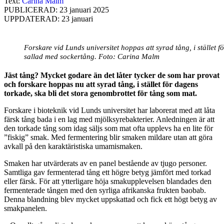
Text:
Carina Malm
PUBLICERAD: 23 januari 2025
UPPDATERAD: 23 januari
Forskare vid Lunds universitet hoppas att syrad tång, i stället f
sallad med sockertång. Foto: Carina Malm
Jäst tång? Mycket godare än det låter tycker de som har provat
och forskare hoppas nu att syrad tång, i stället för dagens
torkade, ska bli det stora genombrottet för tång som mat.
Forskare i bioteknik vid Lunds universitet har laborerat med att låta
färsk tång bada i en lag med mjölksyrebakterier. Anledningen är att
den torkade tång som idag säljs som mat ofta upplevs ha en lite för
”fiskig” smak. Med fermentering blir smaken mildare utan att göra
avkall på den karaktäristiska umamismaken.
Smaken har utvärderats av en panel bestående av tjugo personer.
Samtliga gav fermenterad tång ett högre betyg jämfört med torkad
eller färsk. För att ytterligare höja smakupplevelsen blandades den
fermenterade tången med den syrliga afrikanska frukten baobab.
Denna blandning blev mycket uppskattad och fick ett högt betyg av
smakpanelen.