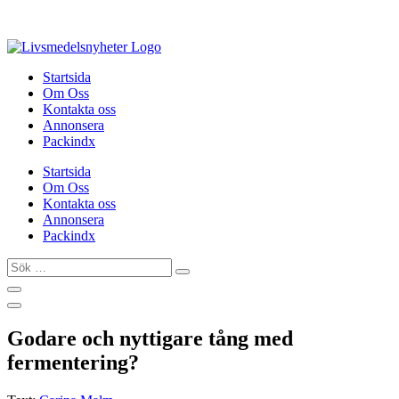
Hoppa
till
innehåll
Startsida
Om Oss
Kontakta oss
Annonsera
Packindx
Startsida
Om Oss
Kontakta oss
Annonsera
Packindx
Sök
…
Godare och nyttigare tång med
fermentering?