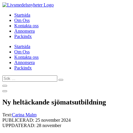
Hoppa
till
Startsida
innehåll
Om Oss
Kontakta oss
Annonsera
Packindx
Startsida
Om Oss
Kontakta oss
Annonsera
Packindx
Sök
…
Ny heltäckande sjömatsutbildning
Text:
Carina Malm
PUBLICERAD: 25 november 2024
UPPDATERAD: 28 november