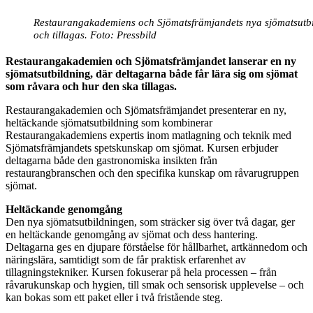
Restaurangakademiens och Sjömatsfrämjandets nya sjömatsutbi
och tillagas. Foto: Pressbild
Restaurangakademien och Sjömatsfrämjandet lanserar en ny
sjömatsutbildning, där deltagarna både får lära sig om sjömat
som råvara och hur den ska tillagas.
Restaurangakademien och Sjömatsfrämjandet presenterar en ny,
heltäckande sjömatsutbildning som kombinerar
Restaurangakademiens expertis inom matlagning och teknik med
Sjömatsfrämjandets spetskunskap om sjömat. Kursen erbjuder
deltagarna både den gastronomiska insikten från
restaurangbranschen och den specifika kunskap om råvarugruppen
sjömat.
Heltäckande genomgång
Den nya sjömatsutbildningen, som sträcker sig över två dagar, ger
en heltäckande genomgång av sjömat och dess hantering.
Deltagarna ges en djupare förståelse för hållbarhet, artkännedom och
näringslära, samtidigt som de får praktisk erfarenhet av
tillagningstekniker. Kursen fokuserar på hela processen – från
råvarukunskap och hygien, till smak och sensorisk upplevelse – och
kan bokas som ett paket eller i två fristående steg.