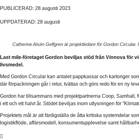
PUBLICERAD: 28 augusti 2023
UPPDATERAD: 28 augusti
Catherine Alsén Gelfgren är projektledare för Gordon Circular. 
Last mile-företaget Gordon beviljas stöd från Vinnova för v
livsmedel.
Med Gordon Circular kan antalet pappkassar och kartonger som a
där förpackningen går i retur, tvättas och görs redo för en ny lev
Gordon har tillsammans med projektpartnerna Coop, Samhall, My
i ett och ett halvt år. Stödet beviljas inom utlysningen för ”Klima
Projektets mål är att färdigställa de åtta kritiska systemdelar som
logistikflöde, affärsmodell, konsumentupplevelse samt hållbarhet