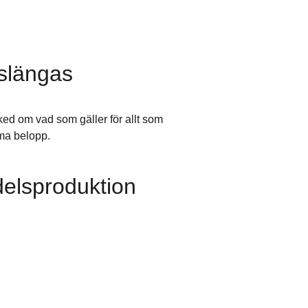
 slängas
ked om vad som gäller för allt som
rma belopp.
delsproduktion