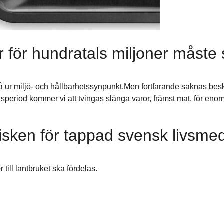
r för hundratals miljoner måste
stå ur miljö- och hållbarhetssynpunkt.Men fortfarande saknas bes
gsperiod kommer vi att tvingas slänga varor, främst mat, för eno
isken för tappad svensk livsme
till lantbruket ska fördelas.