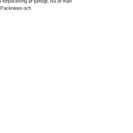
 förpackning är tjänligt. Nu är man
av Packnews och