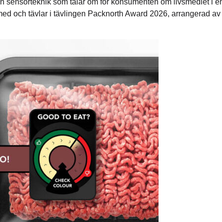
en sensorteknik som talar om för konsumenten om livsmedlet i en
 med och tävlar i tävlingen Packnorth Award 2026, arrangerad 