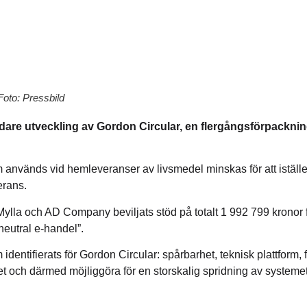
Foto: Pressbild
idare utveckling av
Gordon Circular, en flergångsförpacknin
nvänds vid hemleveranser av livsmedel minskas för att istället
erans.
lla och AD Company beviljats stöd på totalt 1 992 799 kronor 
tneutral e-handel”.
 identifierats för Gordon Circular: spårbarhet, teknisk plattform, 
 och därmed möjliggöra för en storskalig spridning av systemet v