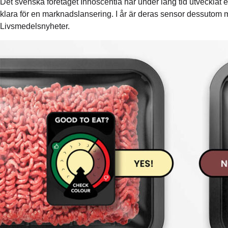
Det svenska företaget Innoscentia har under lång tid utvecklat 
klara för en marknadslansering. I år är deras sensor dessutom
Livsmedelsnyheter.