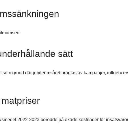
omssänkningen
matmomsen.
 underhållande sätt
film som grund där jubileumsåret präglas av kampanjer, influen
 matpriser
 livsmedel 2022-2023 berodde på ökade kostnader för insatsvaror