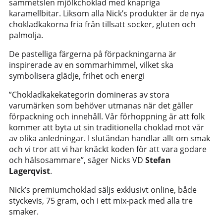
sammetslen mjölkchoklad med knapriga
karamellbitar. Liksom alla Nick’s produkter är de nya
chokladkakorna fria från tillsatt socker, gluten och
palmolja.
De pastelliga färgerna på förpackningarna är
inspirerade av en sommarhimmel, vilket ska
symbolisera glädje, frihet och energi
”Chokladkakekategorin domineras av stora
varumärken som behöver utmanas när det gäller
förpackning och innehåll. Vår förhoppning är att folk
kommer att byta ut sin traditionella choklad mot vår
av olika anledningar. I slutändan handlar allt om smak
och vi tror att vi har knäckt koden för att vara godare
och hälsosammare”, säger Nicks VD
Stefan
Lagerqvist
.
Nick’s premiumchoklad säljs exklusivt online, både
styckevis, 75 gram, och i ett mix-pack med alla tre
smaker.