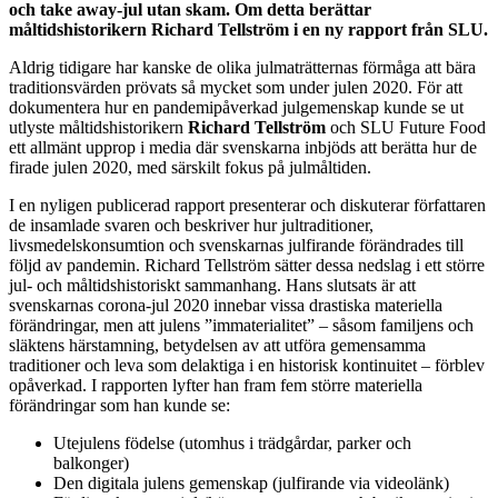
och take away-jul utan skam. Om detta berättar
måltidshistorikern Richard Tellström i en ny rapport från SLU.
Aldrig tidigare har kanske de olika julmaträtternas förmåga att bära
traditionsvärden prövats så mycket som under julen 2020. För att
dokumentera hur en pandemipåverkad julgemenskap kunde se ut
utlyste måltidshistorikern
Richard Tellström
och SLU Future Food
ett allmänt upprop i media där svenskarna inbjöds att berätta hur de
firade julen 2020, med särskilt fokus på julmåltiden.
I en nyligen publicerad rapport presenterar och diskuterar författaren
de insamlade svaren och beskriver hur jultraditioner,
livsmedelskonsumtion och svenskarnas julfirande förändrades till
följd av pandemin. Richard Tellström sätter dessa nedslag i ett större
jul- och måltidshistoriskt sammanhang. Hans slutsats är att
svenskarnas corona-jul 2020 innebar vissa drastiska materiella
förändringar, men att julens ”immaterialitet” – såsom familjens och
släktens härstamning, betydelsen av att utföra gemensamma
traditioner och leva som delaktiga i en historisk kontinuitet – förblev
opåverkad. I rapporten lyfter han fram fem större materiella
förändringar som han kunde se:
Utejulens födelse (utomhus i trädgårdar, parker och
balkonger)
Den digitala julens gemenskap (julfirande via videolänk)