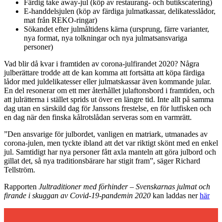
Färdig take away-jul (köp av restaurang- och butikscatering)
E-handdelsjulen (köp av färdiga julmatkassar, delikatesslådor,
mat från REKO-ringar)
Sökandet efter julmåltidens kärna (ursprung, färre varianter,
nya format, nya tolkningar och nya julmatsansvariga
personer)
Vad blir då kvar i framtiden av corona-julfirandet 2020? Några
julberättare trodde att de kan komma att fortsätta att köpa färdiga
lådor med juldelikatesser eller julmatskassar även kommande jular.
En del resonerar om ett mer återhållet julaftonsbord i framtiden, och
att julrätterna i stället sprids ut över en längre tid. Inte allt på samma
dag utan en särskild dag för Janssons frestelse, en för lutfisken och
en dag när den finska kålrotslådan serveras som en varmrätt.
”Den ansvarige för julbordet, vanligen en matriark, utmanades av
corona-julen, men tyckte ibland att det var riktigt skönt med en enkel
jul. Samtidigt har nya personer fått axla manteln att göra julbord och
gillat det, så nya traditionsbärare har stigit fram”, säger Richard
Tellström.
Rapporten
Jultraditioner med förhinder – Svenskarnas julmat och
firande i skuggan av Covid-19-pandemin 2020
kan laddas ner
här