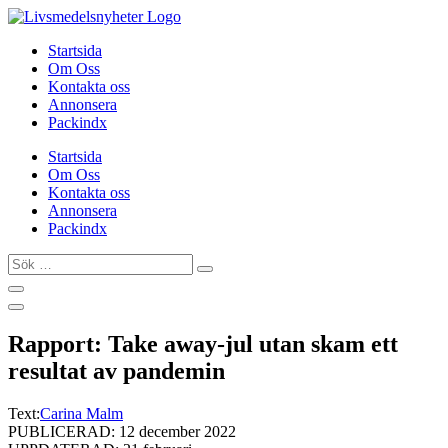
Hoppa
till
Startsida
innehåll
Om Oss
Kontakta oss
Annonsera
Packindx
Startsida
Om Oss
Kontakta oss
Annonsera
Packindx
Sök
…
Rapport: Take away-jul utan skam ett
resultat av pandemin
Text:
Carina Malm
PUBLICERAD: 12 december 2022