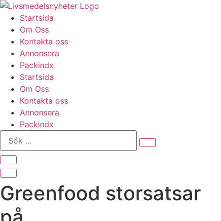
Hoppa
till
Startsida
innehåll
Om Oss
Kontakta oss
Annonsera
Packindx
Startsida
Om Oss
Kontakta oss
Annonsera
Packindx
Sök
…
Greenfood storsatsar
på