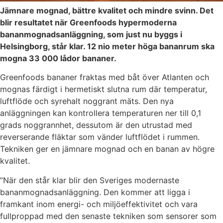
Jämnare mognad, bättre kvalitet och mindre svinn. Det
blir resultatet när Greenfoods hypermoderna
bananmognadsanläggning, som just nu byggs i
Helsingborg, står klar. 12 nio meter höga bananrum ska
mogna 33 000 lådor bananer.
Greenfoods bananer fraktas med båt över Atlanten och
mognas färdigt i hermetiskt slutna rum där temperatur,
luftflöde och syrehalt noggrant mäts. Den nya
anläggningen kan kontrollera temperaturen ner till 0,1
grads noggrannhet, dessutom är den utrustad med
reverserande fläktar som vänder luftflödet i rummen.
Tekniken ger en jämnare mognad och en banan av högre
kvalitet.
”När den står klar blir den Sveriges modernaste
bananmognadsanläggning. Den kommer att ligga i
framkant inom energi- och miljöeffektivitet och vara
fullproppad med den senaste tekniken som sensorer som