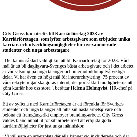
City Gross har utsetts till Karriärföretag 2023 av
Karriärföretagen, som lyfter
arbetsgivare som erbjuder unika
karriär- och utvecklingsmöjligheter för nyexaminerade
studenter och unga arbetstagare.
”Det känns såklart väldigt kul att bli Karriärföretag för 2023. Vårt
mål är att bli dagligvaru-Sveriges bästa arbetsgivare och i det arbetet
är vår satsning på unga talanger och internutbildning två viktiga
delar. Vi har även ett högt mål för internrekrytering, 75 procent av
våra rekryteringar ska göras internt, det gör såklart möjligheterna att
göra karriär hos oss stora”, berättar
Helena Holmqvist
, HR-chef på
City Gross.
Ett av syftena med Karriärföretagen är att förenkla för Sveriges
studenter och unga talanger att hitta sin nästa arbetsgivare och
belöna ett framgångsrikt employer branding-arbete. City Gross
valdes bland annat ut för sitt arbete med att erbjuda goda
karriärmöjligheter för just unga människor.
”Vi vill vara en arbetsplats där alla känner sig inkluderade och där