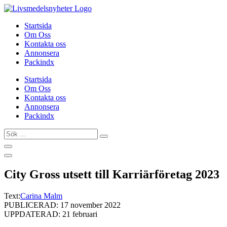
Hoppa
till
Startsida
innehåll
Om Oss
Kontakta oss
Annonsera
Packindx
Startsida
Om Oss
Kontakta oss
Annonsera
Packindx
Sök
…
City Gross utsett till Karriärföretag 2023
Text:
Carina Malm
PUBLICERAD: 17 november 2022
UPPDATERAD: 21 februari