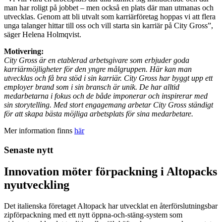
man har roligt på jobbet – men också en plats där man utmanas och
utvecklas. Genom att bli utvalt som karriärföretag hoppas vi att flera
unga talanger hittar till oss och vill starta sin karriär på City Gross”,
säger Helena Holmqvist.
Motivering:
City Gross är en etablerad arbetsgivare som erbjuder goda
karriärmöjligheter för den yngre målgruppen. Här kan man
utvecklas och få bra stöd i sin karriär. City Gross har byggt upp ett
employer brand som i sin bransch är unik. De har alltid
medarbetarna i fokus och de både imponerar och inspirerar med
sin storytelling. Med stort engagemang arbetar City Gross ständigt
för att skapa bästa möjliga arbetsplats för sina medarbetare.
Mer information finns
här
Senaste nytt
Innovation möter förpackning i Altopacks
nyutveckling
Det italienska företaget Altopack har utvecklat en återförslutningsbar
zipförpackning med ett nytt öppna-och-stäng-system som