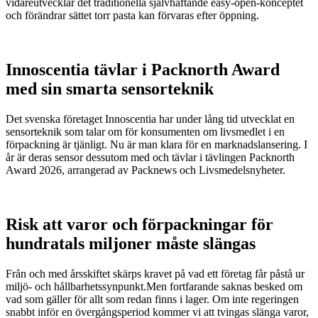
vidareutvecklar det traditionella självhäftande easy-open-konceptet
och förändrar sättet torr pasta kan förvaras efter öppning.
Innoscentia tävlar i Packnorth Award
med sin smarta sensorteknik
Det svenska företaget Innoscentia har under lång tid utvecklat en
sensorteknik som talar om för konsumenten om livsmedlet i en
förpackning är tjänligt. Nu är man klara för en marknadslansering. I
år är deras sensor dessutom med och tävlar i tävlingen Packnorth
Award 2026, arrangerad av Packnews och Livsmedelsnyheter.
Risk att varor och förpackningar för
hundratals miljoner måste slängas
Från och med årsskiftet skärps kravet på vad ett företag får påstå ur
miljö- och hållbarhetssynpunkt.Men fortfarande saknas besked om
vad som gäller för allt som redan finns i lager. Om inte regeringen
snabbt inför en övergångsperiod kommer vi att tvingas slänga varor,