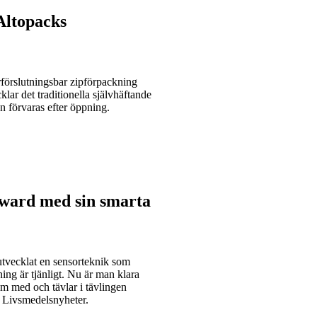
Altopacks
erförslutningsbar zipförpackning
ar det traditionella självhäftande
n förvaras efter öppning.
Award med sin smarta
 utvecklat en sensorteknik som
ing är tjänligt. Nu är man klara
om med och tävlar i tävlingen
 Livsmedelsnyheter.