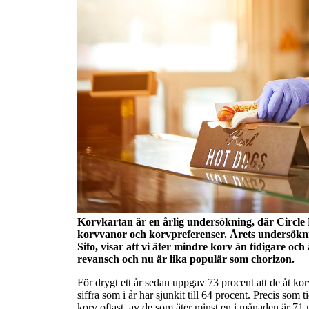
Korvkartan är en årlig undersökning, där Circle
korvvanor och korvpreferenser. Årets undersökni
Sifo, visar att vi äter mindre korv än tidigare och 
revansch och nu är lika populär som chorizon.
För drygt ett år sedan uppgav 73 procent att de åt ko
siffra som i år har sjunkit till 64 procent. Precis som
korv oftast, av de som äter minst en i månaden är 71