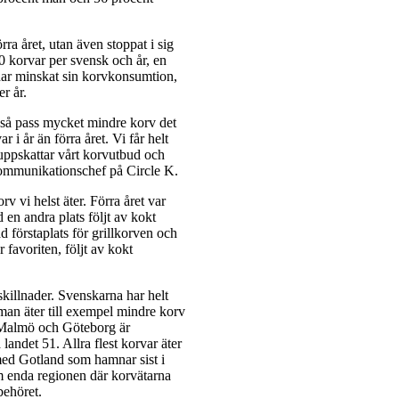
rra året, utan även stoppat i sig
60 korvar per svensk och år, en
har minskat sin korvkonsumtion,
r år.
t så pass mycket mindre korv det
ar i år än förra året. Vi får helt
 uppskattar vårt korvutbud och
ommunikationschef på Circle K.
v vi helst äter. Förra året var
 en andra plats följt av kokt
ad förstaplats för grillkorven och
 favoriten, följt av kokt
skillnader. Svenskarna har helt
man äter till exempel mindre korv
, Malmö och Göteborg är
landet 51. Allra flest korvar äter
 med Gotland som hamnar sist i
om enda regionen där korvätarna
behöret.