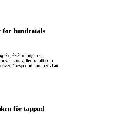
r för hundratals
ag får påstå ur miljö- och
m vad som gäller för allt som
 en övergångsperiod kommer vi att
sken för tappad