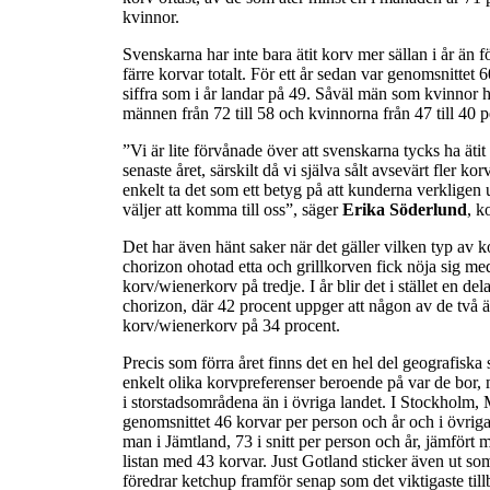
kvinnor.
Svenskarna har inte bara ätit korv mer sällan i år än fö
färre korvar totalt. För ett år sedan var genomsnittet 
siffra som i år landar på 49. Såväl män som kvinnor 
männen från 72 till 58 och kvinnorna från 47 till 40 pe
”Vi är lite förvånade över att svenskarna tycks ha äti
senaste året, särskilt då vi själva sålt avsevärt fler korv
enkelt ta det som ett betyg på att kunderna verkligen
väljer att komma till oss”, säger
Erika Söderlund
, k
Det har även hänt saker när det gäller vilken typ av kor
chorizon ohotad etta och grillkorven fick nöja sig med
korv/wienerkorv på tredje. I år blir det i stället en del
chorizon, där 42 procent uppger att någon av de två är
korv/wienerkorv på 34 procent.
Precis som förra året finns det en hel del geografiska 
enkelt olika korvpreferenser beroende på var de bor, 
i storstadsområdena än i övriga landet. I Stockholm
genomsnittet 46 korvar per person och år och i övriga 
man i Jämtland, 73 i snitt per person och år, jämfört
listan med 43 korvar. Just Gotland sticker även ut s
föredrar ketchup framför senap som det viktigaste till