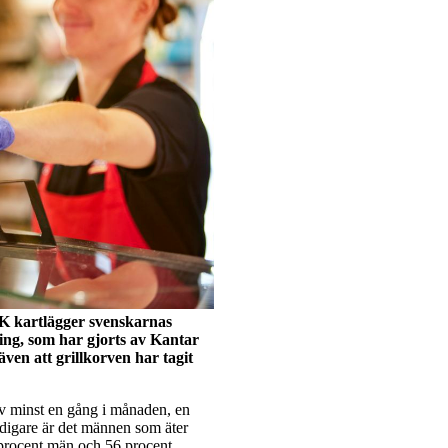
 K kartlägger svenskarnas
ng, som har gjorts av Kantar
även att grillkorven har tagit
rv minst en gång i månaden, en
 tidigare är det männen som äter
 procent män och 56 procent