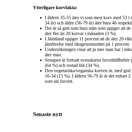
Ytterligare korvfakta:
I åldern 35-55 äter vi som mest korv med 53 i s
34 år) och äldre (56-79 år) äter bara 46 respekti
Det är så gott som bara män som uppger att de
äter fler än 20 korvar i månaden (3 %).
I Jämtland uppger 11 procent att de äter 20 elle
jämförelse med riksgenomsnittet på 1 procent.
Undersökningen visar att ju mer man har i inko
äter man.
Senapen är fortsatt svenskarna favorittillbehör
(64 %) och rostad lök (34 %).
Den vegetariska/veganska korven är, med god m
16-34 (15 %). I åldern 56-79 år är det enbart 
som sin favorit.
Senaste nytt