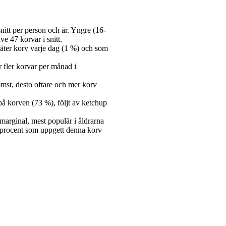
nitt per person och år. Yngre (16-
ve 47 korvar i snitt.
 äter korv varje dag (1 %) och som
r fler korvar per månad i
mst, desto oftare och mer korv
 på korven (73 %), följt av ketchup
arginal, mest populär i åldrarna
2 procent som uppgett denna korv