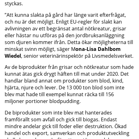
styckas.
”Att kunna slakta på gård har länge varit efterfrågat,
och nu är det möjligt. Enligt EU-regler för slakt kan
avlivningen av ett begränsat antal nötkreatur, grisar
eller hästar nu utföras på den jordbruksanläggning
som djuren kommer ifrån. Detta ökar möjligheterna till
minskat svinn möjligt, säger M
ona-Lisa Dahlbom
Wiedel
, senior veterinärinspektör på Livsmedelsverket.
Av de biprodukter från grisar och nötkreatur som hade
kunnat ätas gick drygt häften till mat under 2020. Det
handlar bland annat om produkter som blod, kind,
hjärta, njure och lever. De 13 000 ton blod som inte
blev mat hade till exempel kunnat räcka till 156
miljoner portioner blodpudding.
De biprodukter som inte blev mat hanterades
framförallt som avfall och gick till biogas. Endast
mindre andelar gick till foder eller destruktion. Ökad
handel och export, samverkan och produktutveckling