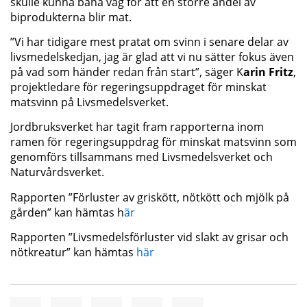
skulle kunna bana väg för att en större andel av
biprodukterna blir mat.
”Vi har tidigare mest pratat om svinn i senare delar av
livsmedelskedjan, jag är glad att vi nu sätter fokus även
på vad som händer redan från start”, säger K
arin Fritz
,
projektledare för regeringsuppdraget för minskat
matsvinn på Livsmedelsverket.
Jordbruksverket har tagit fram rapporterna inom
ramen för regeringsuppdrag för minskat matsvinn som
genomförs tillsammans med Livsmedelsverket och
Naturvårdsverket.
Rapporten ”Förluster av griskött, nötkött och mjölk på
gården” kan hämtas h
är
Rapporten ”Livsmedelsförluster vid slakt av grisar och
nötkreatur” kan hämtas
här