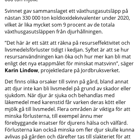
Svinnet gav sammanslaget ett växthusgasutsläpp på
nästan 330 000 ton koldioxidekvivalenter under 2020,
vilket är lika mycket som 9 procent av de totala
växthusgasutsläppen från djurhållningen.
”Det här är ett sätt att räkna på resurseffektivitet och
livsmedelsförluster tidigt i kedjan. Syftet är att se hur
resursanvändningen kan öka och hur mer kan bli mat
enligt det nya etappmålet för minskat matsvinn”, säger
Karin Lindow
, projektledare på Jordbruksverket.
Det finns olika orsaker till svinn på gård, bland annat
att djur inte kan bli livsmedel på grund av skador eller
sjukdom. När djur är sjuka och behandlas med
läkemedel med karenstid får varken deras kött eller
mjölk gå till livsmedel. Flera områden är viktiga för att
minska förlusterna, till exempel ännu mer
förebyggande insatser för djurens hälsa och välfärd.
Förlusterna kan också minska om fler djur skulle kunna
avlivas på gården och därefter tas till slakteriet för att