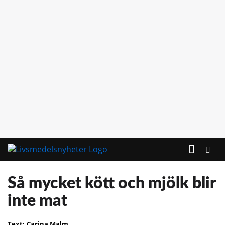
KONTAKTA OSS
Så mycket kött och mjölk blir
inte mat
Text:
Carina Malm