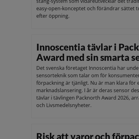
stäng-system som vidareutvecklar det tradit
easy-open-konceptet och förändrar sättet t
efter öppning.
Innoscentia tävlar i Pac
Award med sin smarta s
Det svenska företaget Innoscentia har under
sensorteknik som talar om för konsumenten
förpackning är tjänligt. Nu är man klara för 
marknadslansering. I år är deras sensor d
tävlar i tävlingen Packnorth Award 2026, a
och Livsmedelsnyheter.
Risk att varor och förpa