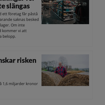
te slängas
 ett företag får påstå
tfarande saknas besked
 lager. Om inte
d kommer vi att
a belopp.
nskar risken
å 1,6 miljarder kronor