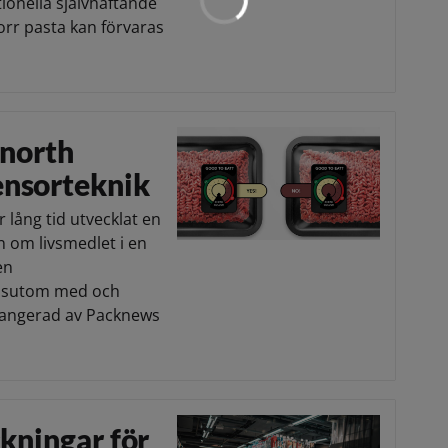
ionella självhäftande
orr pasta kan förvaras
knorth
ensorteknik
 lång tid utvecklat en
 om livsmedlet i en
en
essutom med och
rrangerad av Packnews
ckningar för