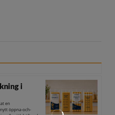
kning i
lat en
 nytt öppna-och-