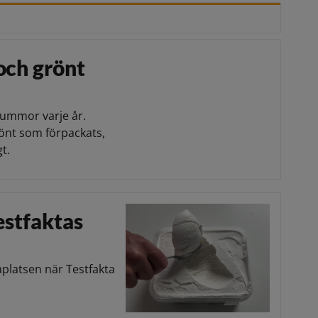
och grönt
summor varje år.
önt som förpackats,
t.
Testfaktas
aplatsen när Testfakta