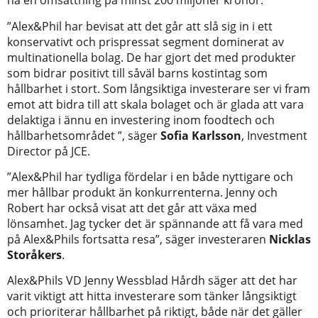
nå en omsättning på minst 200 miljoner kronor.
”Alex&Phil har bevisat att det går att slå sig in i ett
konservativt och prispressat segment dominerat av
multinationella bolag. De har gjort det med produkter
som bidrar positivt till såväl barns kostintag som
hållbarhet i stort. Som långsiktiga investerare ser vi fram
emot att bidra till att skala bolaget och är glada att vara
delaktiga i ännu en investering inom foodtech och
hållbarhetsområdet ”, säger
Sofia Karlsson
, Investment
Director på JCE.
”Alex&Phil har tydliga fördelar i en både nyttigare och
mer hållbar produkt än konkurrenterna. Jenny och
Robert har också visat att det går att växa med
lönsamhet. Jag tycker det är spännande att få vara med
på Alex&Phils fortsatta resa”, säger investeraren
Nicklas
Storåkers
.
Alex&Phils VD Jenny Wessblad Hårdh säger att det har
varit viktigt att hitta investerare som tänker långsiktigt
och prioriterar hållbarhet på riktigt, både när det gäller