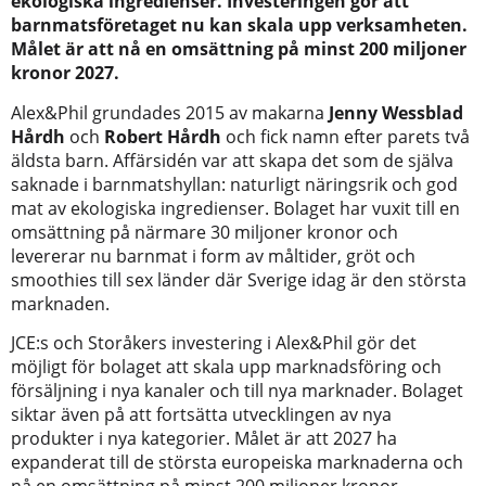
ekologiska ingredienser. Investeringen gör att
barnmatsföretaget nu kan skala upp verksamheten.
Målet är att nå en omsättning på minst 200 miljoner
kronor 2027.
Alex&Phil grundades 2015 av makarna
Jenny Wessblad
Hårdh
och
Robert Hårdh
och fick namn efter parets två
äldsta barn. Affärsidén var att skapa det som de själva
saknade i barnmatshyllan: naturligt näringsrik och god
mat av ekologiska ingredienser. Bolaget har vuxit till en
omsättning på närmare 30 miljoner kronor och
levererar nu barnmat i form av måltider, gröt och
smoothies till sex länder där Sverige idag är den största
marknaden.
JCE:s och Storåkers investering i Alex&Phil gör det
möjligt för bolaget att skala upp marknadsföring och
försäljning i nya kanaler och till nya marknader. Bolaget
siktar även på att fortsätta utvecklingen av nya
produkter i nya kategorier. Målet är att 2027 ha
expanderat till de största europeiska marknaderna och