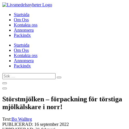
Hoppa
till
Startsida
innehåll
Om Oss
Kontakta oss
Annonsera
Packindx
Startsida
Om Oss
Kontakta oss
Annonsera
Packindx
Sök
…
Störstmjölken – förpackning för törstiga
mjölkälskare i norr!
Text:
Bo Wallteg
PUBLICERAD: 16 september 2022