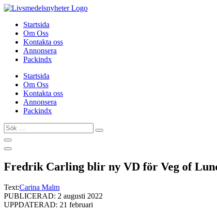
Hoppa
till
Startsida
innehåll
Om Oss
Kontakta oss
Annonsera
Packindx
Startsida
Om Oss
Kontakta oss
Annonsera
Packindx
Sök
…
Fredrik Carling blir ny VD för Veg of Lun
Text:
Carina Malm
PUBLICERAD: 2 augusti 2022
UPPDATERAD: 21 februari