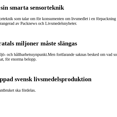
sin smarta sensorteknik
sorteknik som talar om för konsumenten om livsmedlet i en förpackning är
arrangerad av Packnews och Livsmedelsnyheter.
ratals miljoner måste slängas
miljö- och hållbarhetssynpunkt.Men fortfarande saknas besked om vad som
at, för enorma belopp.
appad svensk livsmedelsproduktion
antbruket ska fördelas.