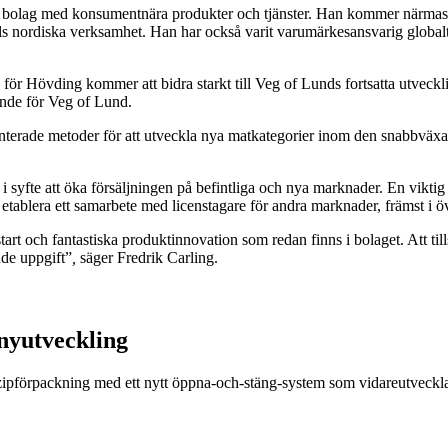
inom bolag med konsumentnära produkter och tjänster. Han kommer närma
esels nordiska verksamhet. Han har också varit varumärkesansvarig globa
ör Hövding kommer att bidra starkt till Veg of Lunds fortsatta utveckl
ande för Veg of Lund.
tenterade metoder för att utveckla nya matkategorier inom den snabbväx
 i syfte att öka försäljningen på befintliga och nya marknader. En viktig 
els etablera ett samarbete med licenstagare för andra marknader, främst 
tart och fantastiska produktinnovation som redan finns i bolaget. Att t
nde uppgift”
,
säger Fredrik Carling.
nyutveckling
r zipförpackning med ett nytt öppna-och-stäng-system som vidareutveckla