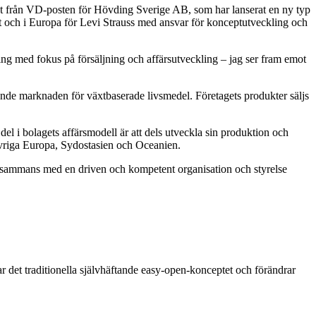
st från VD-posten för Hövding Sverige AB, som har lanserat en ny typ
lt och i Europa för Levi Strauss med ansvar för konceptutveckling och
ing med fokus på försäljning och affärsutveckling – jag ser fram emot
ande marknaden för växtbaserade livsmedel. Företagets produkter säljs
del i bolagets affärsmodell är att dels utveckla sin produktion och
i övriga Europa, Sydostasien och Oceanien.
illsammans med en driven och kompetent organisation och styrelse
r det traditionella självhäftande easy-open-konceptet och förändrar