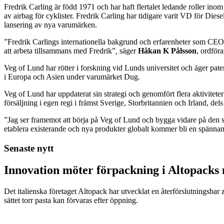
Fredrik Carling är född 1971 och har haft flertalet ledande roller 
av airbag för cyklister. Fredrik Carling har tidigare varit VD för Di
lansering av nya varumärken.
”Fredrik Carlings internationella bakgrund och erfarenheter som CEO f
att arbeta tillsammans med Fredrik”
,
säger
Håkan K Pålsson
, ordför
Veg of Lund har rötter i forskning vid Lunds universitet och äger pa
i Europa och Asien under varumärket Dug.
Veg of Lund har uppdaterat sin strategi och genomfört flera aktiviteter
försäljning i egen regi i främst Sverige, Storbritannien och Irland, d
”Jag ser framemot att börja på Veg of Lund och bygga vidare på den s
etablera existerande och nya produkter globalt kommer bli en spänna
Senaste nytt
Innovation möter förpackning i Altopacks 
Det italienska företaget Altopack har utvecklat en återförslutningsba
sättet torr pasta kan förvaras efter öppning.