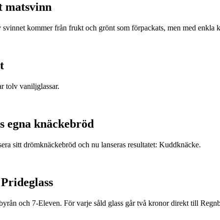
t matsvinn
v svinnet kommer från frukt och grönt som förpackats, men med enkla k
t
r tolv vaniljglassar.
s egna knäckebröd
era sitt drömknäckebröd och nu lanseras resultatet: Kuddknäcke.
 Prideglass
rån och 7-Eleven. För varje såld glass går två kronor direkt till Regnb