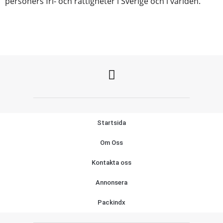
personers fri- och rättigheter i Sverige och i världen.
Startsida
Om Oss
Kontakta oss
Annonsera
Packindx