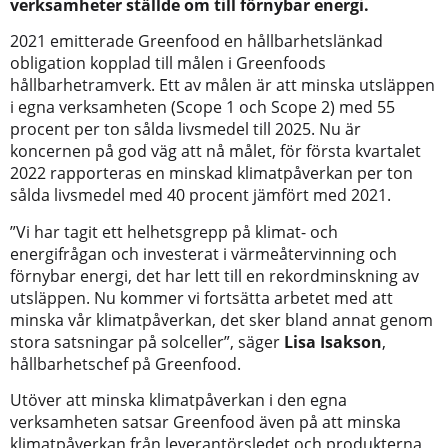
verksamheter ställde om till förnybar energi.
2021 emitterade Greenfood en hållbarhetslänkad
obligation kopplad till målen i Greenfoods
hållbarhetramverk. Ett av målen är att minska utsläppen
i egna verksamheten (Scope 1 och Scope 2) med 55
procent per ton sålda livsmedel till 2025. Nu är
koncernen på god väg att nå målet, för första kvartalet
2022 rapporteras en minskad klimatpåverkan per ton
sålda livsmedel med 40 procent jämfört med 2021.
”Vi har tagit ett helhetsgrepp på klimat- och
energifrågan och investerat i värmeåtervinning och
förnybar energi, det har lett till en rekordminskning av
utsläppen. Nu kommer vi fortsätta arbetet med att
minska vår klimatpåverkan, det sker bland annat genom
stora satsningar på solceller”, säger
Lisa Isakson
,
hållbarhetschef på Greenfood.
Utöver att minska klimatpåverkan i den egna
verksamheten satsar Greenfood även på att minska
klimatpåverkan från leverantörsledet och produkterna