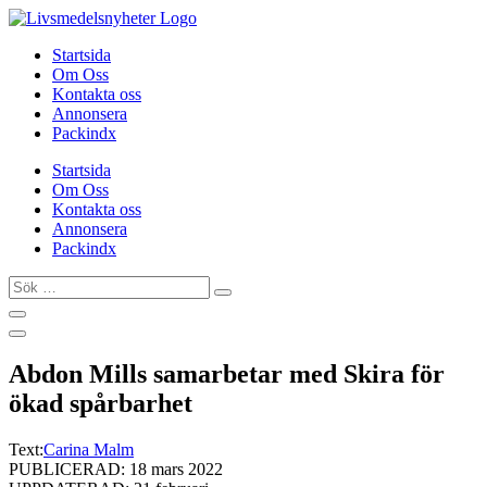
Hoppa
till
Startsida
innehåll
Om Oss
Kontakta oss
Annonsera
Packindx
Startsida
Om Oss
Kontakta oss
Annonsera
Packindx
Sök
…
Abdon Mills samarbetar med Skira för
ökad spårbarhet
Text:
Carina Malm
PUBLICERAD: 18 mars 2022