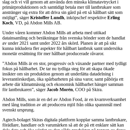
slag och vi vill genom att använda den minska klimatavtrycket i
primärproduktionen och samtidigt betala mer till lantbrukare som
anstränger sig extra för att driva sin gård på ett så hållbart sätt som
möjligt”, säger
Kristoffer Lundh
, inköpschef respektive
Erling
Koch
, VD, på Abdon Mills AB.
Under våren kommer Abdon Mills att arbeta med utökad
datainsamling och beräkningar från svenska bönder som de handlat
av under 2021 samt under 2022 års skörd. Planen är att på sikt
kunna inkludera fler aspekter för hållbart lantbruk samt undersöka
monetär ersättning för mer hållbart producerade råvaror.
”Abdon Mills är en stor, progressiv och växande partner med tydligt
fokus på hållbarhet. De tar nu tydliga steg för att skapa ökade
insikter om sin produktion genom att underlätta datadelning i
leverantörskedjan, öka spårbarheten på sina varor, samt påbörja ett
arbete där klimatmässig och ekonomisk hållbarhet hänger samman
för lantbrukaren”, säger
Jacob Morén
, COO på Skira.
Abdon Mills, som är en del av Abdon Food, är en kvarnverksamhet
med lång tradition av att producera mjöl från olika spannmål med
svenskt ursprung.
Agtech-bolaget Skiras digitala plattform kopplar samma lantbrukare,
förädlare, handlare och varumärken så att de på ett enklare sätt kan