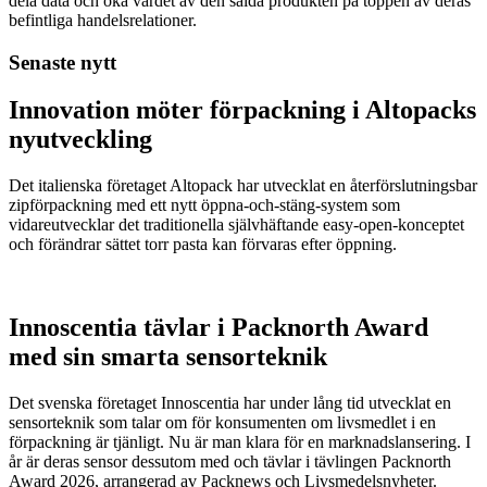
dela data och öka värdet av den sålda produkten på toppen av deras
befintliga handelsrelationer.
Senaste nytt
Innovation möter förpackning i Altopacks
nyutveckling
Det italienska företaget Altopack har utvecklat en återförslutningsbar
zipförpackning med ett nytt öppna-och-stäng-system som
vidareutvecklar det traditionella självhäftande easy-open-konceptet
och förändrar sättet torr pasta kan förvaras efter öppning.
Innoscentia tävlar i Packnorth Award
med sin smarta sensorteknik
Det svenska företaget Innoscentia har under lång tid utvecklat en
sensorteknik som talar om för konsumenten om livsmedlet i en
förpackning är tjänligt. Nu är man klara för en marknadslansering. I
år är deras sensor dessutom med och tävlar i tävlingen Packnorth
Award 2026, arrangerad av Packnews och Livsmedelsnyheter.