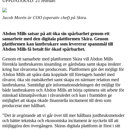
UPPDATERAD: 21 februari
Jacob Morén är COO (operativ chef) på Skira.
Abdon Mills satsar på att öka sin spårbarhet genom ett
samarbete med den digitala plattformen Skira. Genom
plattformen kan lantbrukare som levererar spannmål till
Abdon Mills få betalt för ökad spårbarhet.
Genom ett samarbete med plattformen Skira vill Abdon Mills
förenkla lantbrukarens insamling av gårdsdata samt skapa insikter
kring hur råvarorna har producerats. Plattformen gör det möjligt för
Abdon Mills att spåra data kopplade till företagets handel med
råvaror, öka sin matsäkerhet samt skapa en närmare relation med
lantbrukarna. Samtidigt gör informationsdelningen det möjligt för
både lantbrukaren och Abdon Mills att börja optimera sitt arbete för
minskad klimatpåverkan i råvaruledet och kan i framtiden ge
möjlighet att skapa ökade finansiella incitament till dem som
producerar mer hållbart.
”Det är avgörande att vi går över till mer hållbara jordbruksmetoder
och bättre tekniska och ekonomiska incitament är nyckeln till att
möjliggöra den övergången. Skiras digitala plattform är först i sitt