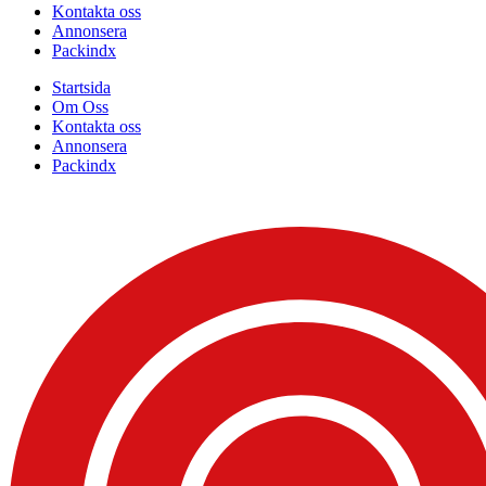
Kontakta oss
Annonsera
Packindx
Startsida
Om Oss
Kontakta oss
Annonsera
Packindx