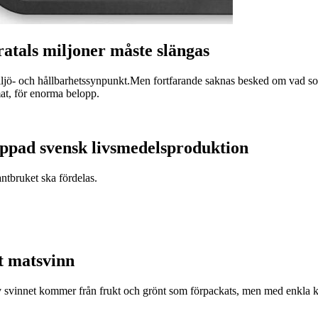
ratals miljoner måste slängas
miljö- och hållbarhetssynpunkt.Men fortfarande saknas besked om vad som
at, för enorma belopp.
appad svensk livsmedelsproduktion
antbruket ska fördelas.
t matsvinn
v svinnet kommer från frukt och grönt som förpackats, men med enkla k