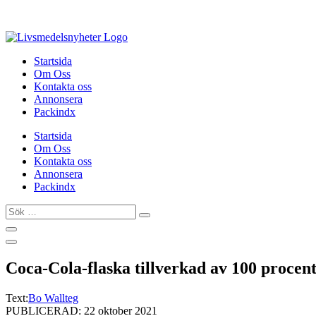
Hoppa
till
innehåll
Startsida
Om Oss
Kontakta oss
Annonsera
Packindx
Startsida
Om Oss
Kontakta oss
Annonsera
Packindx
Sök
…
Coca-Cola-flaska tillverkad av 100 procent
Text:
Bo Wallteg
PUBLICERAD: 22 oktober 2021