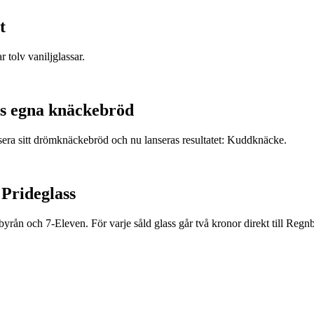
t
r tolv vaniljglassar.
s egna knäckebröd
era sitt drömknäckebröd och nu lanseras resultatet: Kuddknäcke.
 Prideglass
rån och 7-Eleven. För varje såld glass går två kronor direkt till Regnb